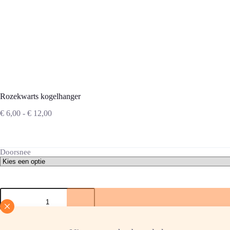
Rozekwarts kogelhanger
Prijsklasse:
€
6,00
-
€
12,00
€ 6,00
tot
€ 12,00
Doorsnee
Rozekwarts
kogelhanger
aantal
Verlanglijst