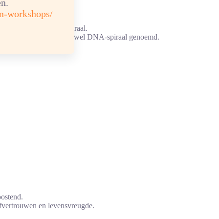
n.
en-workshops/
eurige en nikkelvrije spiraal.
al, deze spiraal wordt ook wel DNA-spiraal genoemd.
oostend.
elfvertrouwen en levensvreugde.