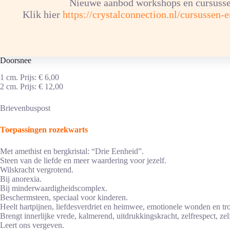
Nieuwe aanbod workshops en cursusse
Klik hier
https://crystalconnection.nl/cursussen-
Rozekwarts koge hanger is er in verschillende varianten. in een zilverkl
De kogel van rozekwarts zit in een zilverkleurige en nikkelvrije spira
Doorsnee
1 cm. Prijs: € 6,00
2 cm. Prijs: € 12,00
Brievenbuspost
Toepassingen rozekwarts
Met amethist en bergkristal: “Drie Eenheid”.
Steen van de liefde en meer waardering voor jezelf.
Wilskracht vergrotend.
Bij anorexia.
Bij minderwaardigheidscomplex.
Beschermsteen, speciaal voor kinderen.
Heelt hartpijnen, liefdesverdriet en heimwee, emotionele wonden en tr
Brengt innerlijke vrede, kalmerend, uitdrukkingskracht, zelfrespect, z
Leert ons vergeven.