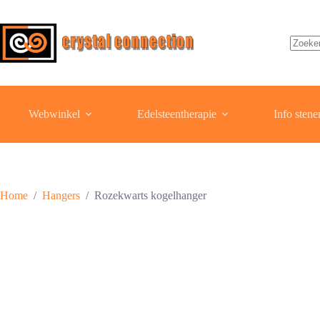
Ga
naar
de
inhoud
Geen
resulta
Webwinkel
Edelsteentherapie
Info stene
Home
/
Hangers
/
Rozekwarts kogelhanger