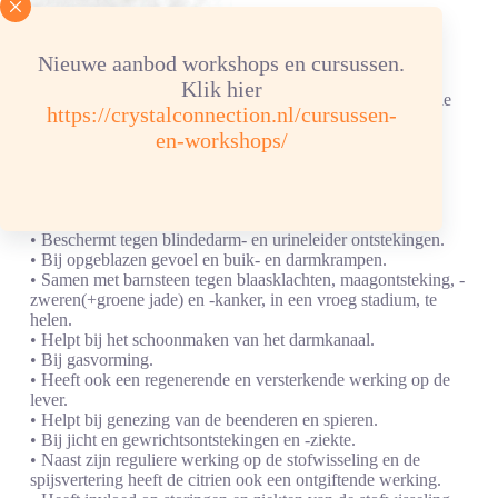
Citrien hanger getrommeld
Nieuwe aanbod workshops en cursussen.
• Harmoniseert de twee hersenhelften.
Klik hier
• Verhoogt de kwaliteit van concentratie, focus, het rationele
https://crystalconnection.nl/cursussen-
denken.
en-workshops/
• Helpt ook bij astmatische klachten en hoesten.
• Heeft een positieve, activerende invloed op de
bloedsomloop.
• Tegen hoge bloeddruk.
• Versterkt nieren, darmen.
• Beschermt tegen blindedarm- en urineleider ontstekingen.
• Bij opgeblazen gevoel en buik- en darmkrampen.
• Samen met barnsteen tegen blaasklachten, maagontsteking, -
zweren(+groene jade) en -kanker, in een vroeg stadium, te
helen.
• Helpt bij het schoonmaken van het darmkanaal.
• Bij gasvorming.
• Heeft ook een regenerende en versterkende werking op de
lever.
• Helpt bij genezing van de beenderen en spieren.
• Bij jicht en gewrichtsontstekingen en -ziekte.
• Naast zijn reguliere werking op de stofwisseling en de
spijsvertering heeft de citrien ook een ontgiftende werking.