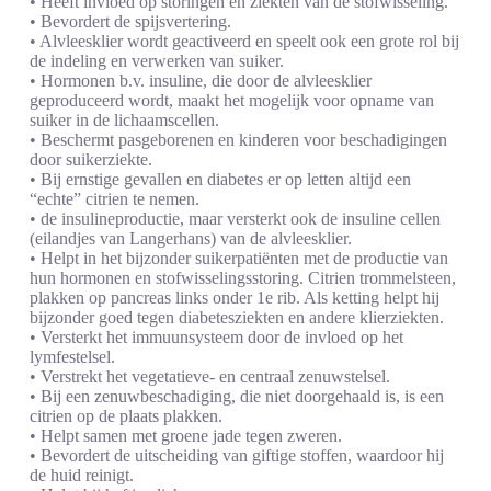
• Heeft invloed op storingen en ziekten van de stofwisseling.
• Bevordert de spijsvertering.
• Alvleesklier wordt geactiveerd en speelt ook een grote rol bij
de indeling en verwerken van suiker.
• Hormonen b.v. insuline, die door de alvleesklier
geproduceerd wordt, maakt het mogelijk voor opname van
suiker in de lichaamscellen.
• Beschermt pasgeborenen en kinderen voor beschadigingen
door suikerziekte.
• Bij ernstige gevallen en diabetes er op letten altijd een
“echte” citrien te nemen.
• de insulineproductie, maar versterkt ook de insuline cellen
(eilandjes van Langerhans) van de alvleesklier.
• Helpt in het bijzonder suikerpatiënten met de productie van
hun hormonen en stofwisselingsstoring. Citrien trommelsteen,
plakken op pancreas links onder 1e rib. Als ketting helpt hij
bijzonder goed tegen diabetesziekten en andere klierziekten.
• Versterkt het immuunsysteem door de invloed op het
lymfestelsel.
• Verstrekt het vegetatieve- en centraal zenuwstelsel.
• Bij een zenuwbeschadiging, die niet doorgehaald is, is een
citrien op de plaats plakken.
• Helpt samen met groene jade tegen zweren.
• Bevordert de uitscheiding van giftige stoffen, waardoor hij
de huid reinigt.