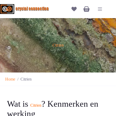
Ga
naar
Winkelwagen
de
inhoud
Citrien
Home
/
Citrien
Wat is
? Kenmerken en
Citrien
werking