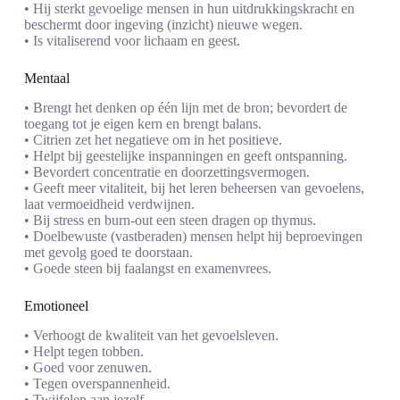
• Hij sterkt gevoelige mensen in hun uitdrukkingskracht en
beschermt door ingeving (inzicht) nieuwe wegen.
• Is vitaliserend voor lichaam en geest.
Mentaal
• Brengt het denken op één lijn met de bron; bevordert de
toegang tot je eigen kern en brengt balans.
• Citrien zet het negatieve om in het positieve.
• Helpt bij geestelijke inspanningen en geeft ontspanning.
• Bevordert concentratie en doorzettingsvermogen.
• Geeft meer vitaliteit, bij het leren beheersen van gevoelens,
laat vermoeidheid verdwijnen.
• Bij stress en burn-out een steen dragen op thymus.
• Doelbewuste (vastberaden) mensen helpt hij beproevingen
met gevolg goed te doorstaan.
• Goede steen bij faalangst en examenvrees.
Emotioneel
• Verhoogt de kwaliteit van het gevoelsleven.
• Helpt tegen tobben.
• Goed voor zenuwen.
• Tegen overspannenheid.
• Twijfelen aan jezelf