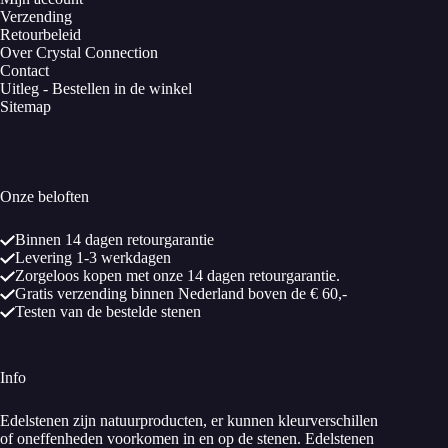
Verzending
Vindplaatsen: Brazilië, Madagaskar en de nieuw GOS staten.
Retourbeleid
Over Crystal Connection
Contact
Historie/overlevering
Uitleg - Bestellen in de winkel
Sitemap
Herkomst van de naam
De naam citrien komt uit het Grieks en betekent citroensteen.
Sinds 1546 is de naam van citrien als bekend. Georgius
Agricola heeft deze steen zo genoemd.
Onze beloften
Dit is een Duitse arts die werd geboren als Georg Bauer en
leefde van 1494 tot 1555, zoals zoveel wetenschappers uit die
Binnen 14 dagen retourgarantie
tijd verlatijnsieerde hij zijn naam, dit was een veel
Levering 1-3 werkdagen
voorkomend gebruik temeer omdat bijna alle boeken in die
Zorgeloos kopen met onze 14 dagen retourgarantie.
tijd in het Latijn geschreven werden.
Gratis verzending binnen Nederland boven de € 60,-
Testen van de bestelde stenen
Georgius Agricola werkte in het Duitse Joachimsthal en
Chemnitz waar hij in aanraking kwam met patiënten uit de
plaatselijke mijnbouw.
Info
Door de gesprekken met de mijnbouwers raakte hij
Edelstenen zijn natuurproducten, er kunnen kleurverschillen
geïnteresseerd in metalen en mineralen en schreef na
of oneffenheden voorkomen in en op de stenen. Edelstenen
uitvoerige studies vervolgens een tweetal boeken. “De natura