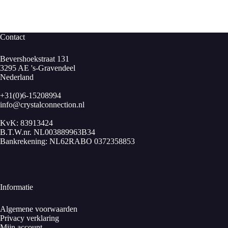
Affirmatie
: “De informatie van mijn lichaamsbewustzijn kan
ik omzetten in duidelijke termen”.
Citrien behoort tot de kwartsfamilie en wordt net als
Contact
bergkristal gevonden in klusters met punten.
Bevershoekstraat 131
3295 AE 's-Gravendeel
Nederland
+31(0)6-15208994
info@crystalconnection.nl
KvK: 83913424
B.T.W.nr. NL003889963B34
Bankrekening: NL62RABO 0372358853
Citrien armband kogel 6 mm.
Samenstelling: SiO2 + (Al, Fe, Ca, H, Mg, Li, Na)
Hardheid: 7, bros
Transparantie: doorzichtig, doorschijnend
Informatie
Breuk: schelpvormig, splinterig, zeer bros
Splijtbaarheid: geen
Algemene voorwaarden
Dichtheid: 2,63 – 2,65
Privacy verklaring
Kristalstelsel: trigonaal, hexagonaal
Mijn account