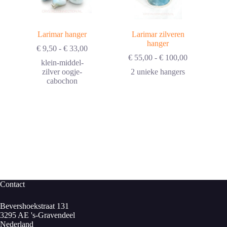
Larimar hanger
Larimar zilveren
hanger
Prijsklasse:
€
9,50
-
€
33,00
€ 9,50
Prijsklasse:
€
55,00
-
€
100,00
klein-middel-
tot
€ 55,00
zilver oogje-
2 unieke hangers
€ 33,00
tot
cabochon
€ 100,00
Contact
Bevershoekstraat 131
3295 AE 's-Gravendeel
Nederland