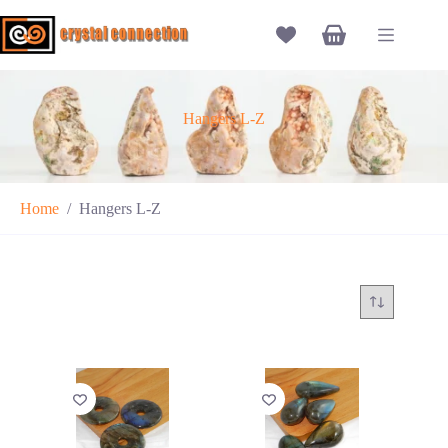
Ga
naar
Winkelwagen
de
inhoud
Hangers L-Z
Home
/
Hangers L-Z