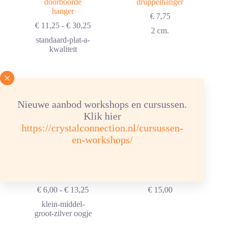
doorboorde
druppelhanger
hanger
€
7,75
Prijsklasse:
€
11,25
-
€
30,25
2 cm.
€ 11,25
standaard-plat-a-
tot
kwaliteit
€ 30,25
Nieuwe aanbod workshops en cursussen.
Klik hier
https://crystalconnection.nl/cursussen-
en-workshops/
Lapis lazuli
Lapis lazuli
hanger
hanger geslepen
Prijsklasse:
€
6,00
-
€
13,25
€
15,00
€ 6,00
klein-middel-
tot
groot-zilver oogje
€ 13,25