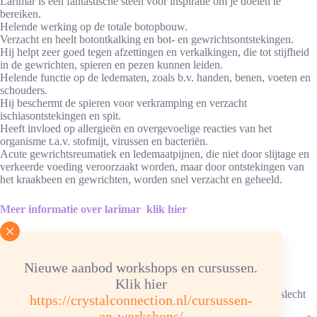
Larimar is een fantastische steen voor inspiratie om je doelen te
bereiken.
Helende werking op de totale botopbouw.
Verzacht en heelt botontkalking en bot- en gewrichtsontstekingen.
Hij helpt zeer goed tegen afzettingen en verkalkingen, die tot stijfheid
in de gewrichten, spieren en pezen kunnen leiden.
Helende functie op de ledematen, zoals b.v. handen, benen, voeten en
schouders.
Hij beschermt de spieren voor verkramping en verzacht
ischiasontstekingen en spit.
Heeft invloed op allergieën en overgevoelige reacties van het
organisme t.a.v. stofmijt, virussen en bacteriën.
Acute gewrichtsreumatiek en ledemaatpijnen, die niet door slijtage en
verkeerde voeding veroorzaakt worden, maar door ontstekingen van
het kraakbeen en gewrichten, worden snel verzacht en geheeld.
Meer informatie over larimar klik hier
Advies energetische verzorging
Nieuwe aanbod workshops en cursussen.
Reinigen/ontladen: 1x per maand onder stromend water. Bij
verkleuringen wekelijks reinigen.
Klik hier
Ketting/armband: in hematietverzorgingssteentjes, elastiek kan slecht
https://crystalconnection.nl/cursussen-
tegen water.
en-workshops/