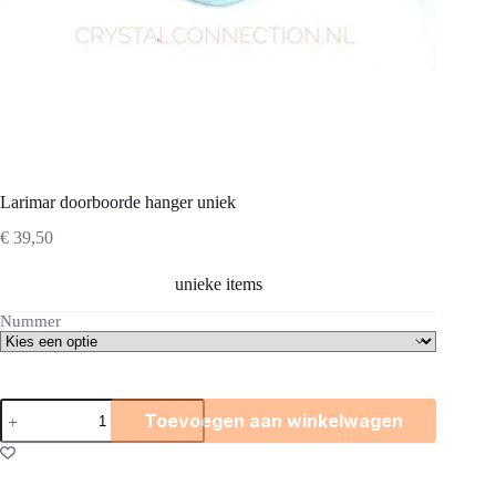
Larimar doorboorde hanger uniek
€
39,50
unieke items
Nummer
Larimar
Toevoegen aan winkelwagen
doorboorde
hanger
uniek
aantal