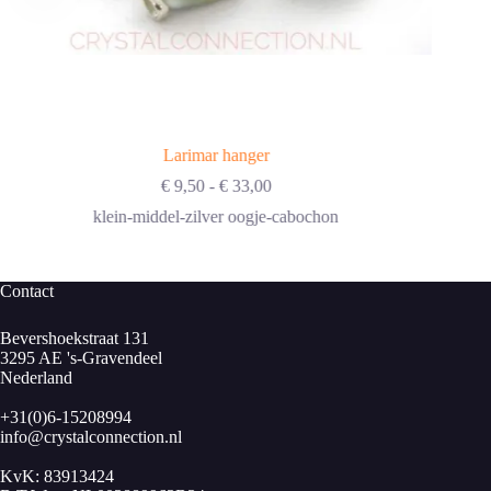
Larimar hanger
Prijsklasse:
€
9,50
-
€
33,00
€ 9,50
klein-middel-zilver oogje-cabochon
tot
€ 33,00
Contact
Bevershoekstraat 131
3295 AE 's-Gravendeel
Nederland
+31(0)6-15208994
info@crystalconnection.nl
KvK: 83913424