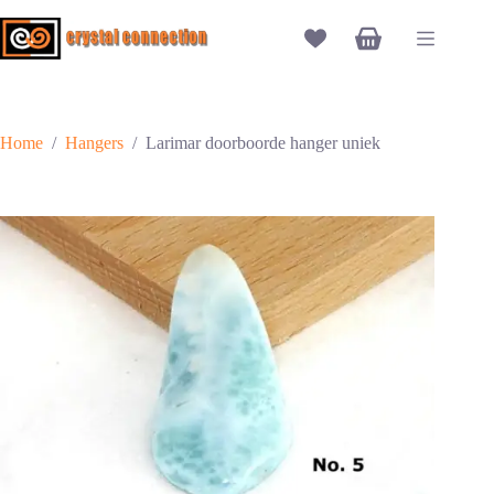
Ga
naar
Winkelwagen
de
inhoud
Home
/
Hangers
/
Larimar doorboorde hanger uniek