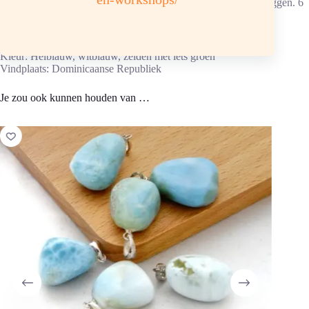
Opladen: aansluitend, 1 tot 2 uur in de morgen- of avondzon liggen. 6
uur in het daglicht. Of in drie-eenheid verzorgingssteentjes
Chemische samenstelling: NaCa²Si³O8(OH) hardheid 6
Kleur: Helblauw, witblauw, zelden met iets groen
Vindplaats: Dominicaanse Republiek
Je zou ook kunnen houden van …