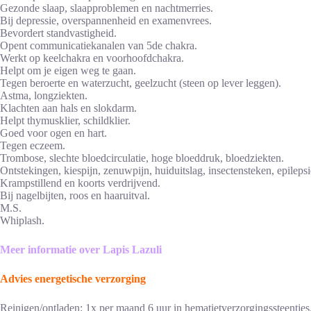
Gezonde slaap, slaapproblemen en nachtmerries.
Bij depressie, overspannenheid en examenvrees.
Bevordert standvastigheid.
Opent communicatiekanalen van 5de chakra.
Werkt op keelchakra en voorhoofdchakra.
Helpt om je eigen weg te gaan.
Tegen beroerte en waterzucht, geelzucht (steen op lever leggen).
Astma, longziekten.
Klachten aan hals en slokdarm.
Helpt thymusklier, schildklier.
Goed voor ogen en hart.
Tegen eczeem.
Trombose, slechte bloedcirculatie, hoge bloeddruk, bloedziekten.
Ontstekingen, kiespijn, zenuwpijn, huiduitslag, insectensteken, epileps
Krampstillend en koorts verdrijvend.
Bij nagelbijten, roos en haaruitval.
M.S.
Whiplash.
Meer informatie over Lapis Lazuli
Advies energetische verzorging
Reinigen/ontladen: 1x per maand 6 uur in hematietverzorgingssteentjes