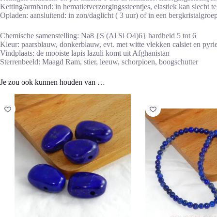
Ketting/armband: in hematietverzorgingssteentjes, elastiek kan slecht t
Opladen: aansluitend: in zon/daglicht ( 3 uur) of in een bergkristalgroe
Chemische samenstelling: Na8 {S (Al Si O4)6} hardheid 5 tot 6
Kleur: paarsblauw, donkerblauw, evt. met witte vlekken calsiet en pyrie
Vindplaats: de mooiste lapis lazuli komt uit Afghanistan
Sterrenbeeld: Maagd Ram, stier, leeuw, schorpioen, boogschutter
Je zou ook kunnen houden van …