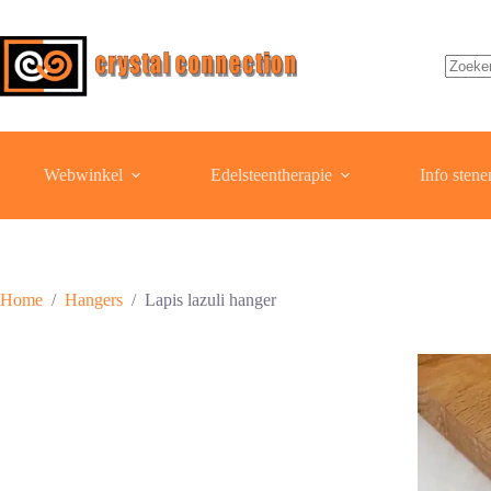
Ga
naar
de
inhoud
Geen
resulta
Webwinkel
Edelsteentherapie
Info stene
Home
/
Hangers
/
Lapis lazuli hanger