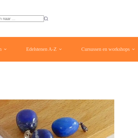
ten
n
Edelstenen A-Z
Cursussen en workshops