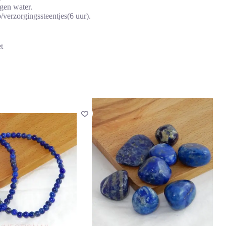
egen water.
p/verzorgingssteentjes(6 uur).
t