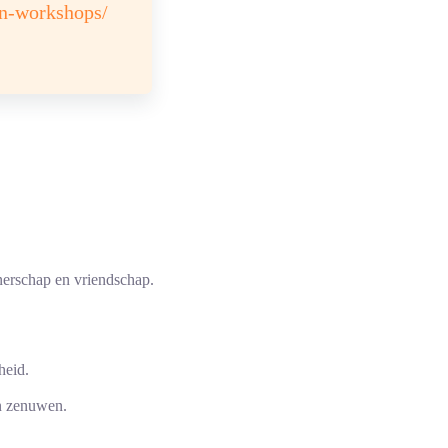
en-workshops/
tnerschap en vriendschap.
heid.
en zenuwen.