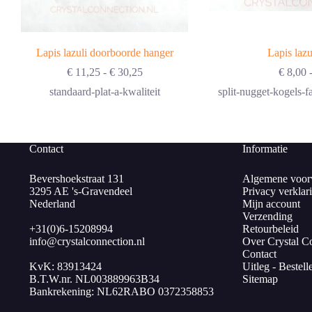
Lapis lazuli doorboorde hanger
Lapis laz
Prijsklasse:
€
11,25
-
€
30,25
€
8,00
€ 11,25
standaard-plat-a-kwaliteit
split-nugget-kogels-fa
tot
€ 30,25
Contact
Informatie
Bevershoekstraat 131
Algemene voor
3295 AE 's-Gravendeel
Privacy verklar
Nederland
Mijn account
Verzending
+31(0)6-15208994
Retourbeleid
info@crystalconnection.nl
Over Crystal C
Contact
KvK: 83913424
Uitleg - Bestell
B.T.W.nr. NL003889963B34
Sitemap
Bankrekening: NL62RABO 0372358853