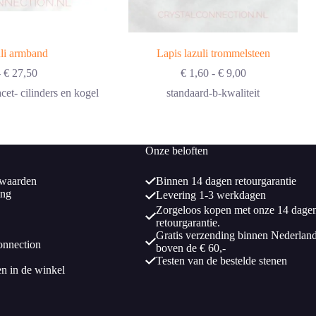
uli armband
Lapis lazuli trommelsteen
Prijsklasse:
Prijsklasse:
-
€
27,50
€
1,60
-
€
9,00
€ 8,00
€ 1,60
cet- cilinders en kogel
standaard-b-kwaliteit
tot
tot
€ 27,50
€ 9,00
Onze beloften
waarden
Binnen 14 dagen retourgarantie
ing
Levering 1-3 werkdagen
Zorgeloos kopen met onze 14 dage
retourgarantie.
Gratis verzending binnen Nederlan
onnection
boven de € 60,-
Testen van de bestelde stenen
en in de winkel