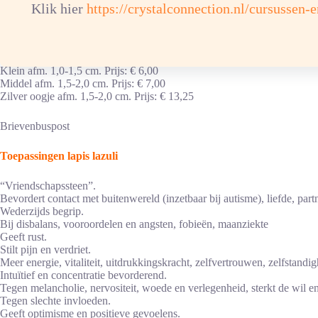
Klik hier
https://crystalconnection.nl/cursussen-
Lapis lazuli hanger is er in verschillende varianten.
Klein afm. 1,0-1,5 cm. Prijs: € 6,00
Middel afm. 1,5-2,0 cm. Prijs: € 7,00
Zilver oogje afm. 1,5-2,0 cm. Prijs: € 13,25
Brievenbuspost
Toepassingen lapis lazuli
“Vriendschapssteen”.
Bevordert contact met buitenwereld (inzetbaar bij autisme), liefde, par
Wederzijds begrip.
Bij disbalans, vooroordelen en angsten, fobieën, maanziekte
Geeft rust.
Stilt pijn en verdriet.
Meer energie, vitaliteit, uitdrukkingskracht, zelfvertrouwen, zelfstandig
Intuïtief en concentratie bevorderend.
Tegen melancholie, nervositeit, woede en verlegenheid, sterkt de wil 
Tegen slechte invloeden.
Geeft optimisme en positieve gevoelens.