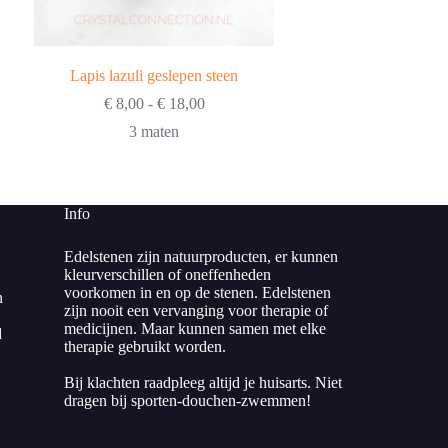
Lapis lazuli geslepen steen
Prijsklasse:
€
8,00
-
€
18,00
€ 8,00
3 maten
tot
€ 18,00
Info
Edelstenen zijn natuurproducten, er kunnen
kleurverschillen of oneffenheden
voorkomen in en op de stenen. Edelstenen
n
zijn nooit een vervanging voor therapie of
medicijnen. Maar kunnen samen met elke
d
therapie gebruikt worden.
Bij klachten raadpleeg altijd je huisarts. Niet
dragen bij sporten-douchen-zwemmen!