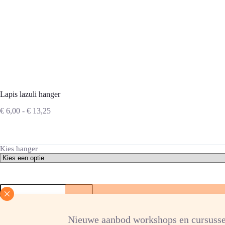
Lapis lazuli hanger
Prijsklasse:
€
6,00
-
€
13,25
€ 6,00
tot
€ 13,25
Kies hanger
Lapis
lazuli
hanger
aantal
Verlanglijst
Nieuwe aanbod workshops en cursusse