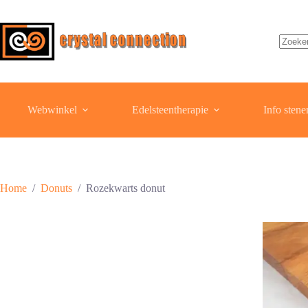
Ga
naar
de
inhoud
Geen
resulta
Webwinkel
Edelsteentherapie
Info stene
Home
/
Donuts
/
Rozekwarts donut