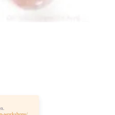
n.
en-workshops/