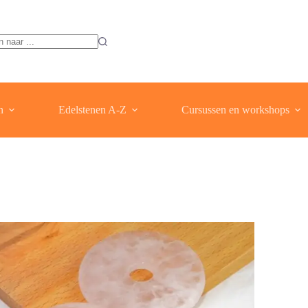
ten
n
Edelstenen A-Z
Cursussen en workshops