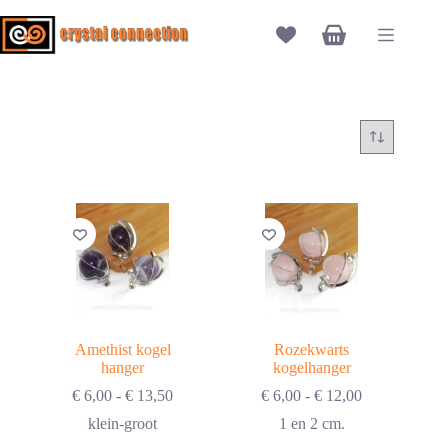
Ga
naar
Winkelwagen
de
inhoud
Amethist kogel
Rozekwarts
hanger
kogelhanger
Prijsklasse:
Prijsklasse:
€
6,00
-
€
13,50
€
6,00
-
€
12,00
€ 6,00
€ 6,00
klein-groot
1 en 2 cm.
tot
tot