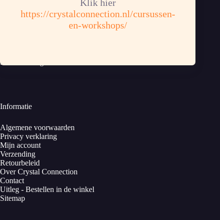
Nederland
Klik hier
https://crystalconnection.nl/cursussen-
+31(0)6-15208994
en-workshops/
info@crystalconnection.nl
KvK: 83913424
B.T.W.nr. NL003889963B34
Bankrekening: NL62RABO 0372358853
Informatie
Algemene voorwaarden
Privacy verklaring
Mijn account
Verzending
Retourbeleid
Over Crystal Connection
Contact
Uitleg - Bestellen in de winkel
Sitemap