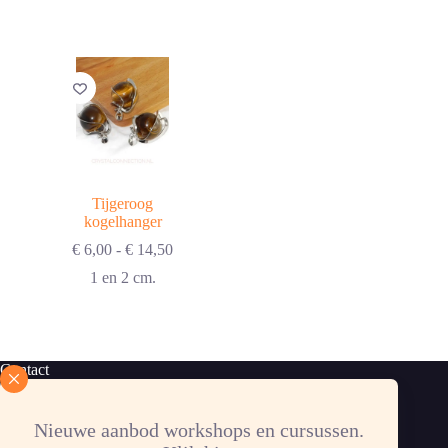
€ 13,50
€ 12,00
Tijgeroog
kogelhanger
Prijsklasse:
€
6,00
-
€
14,50
€ 6,00
1 en 2 cm.
tot
€ 14,50
Contact
Bevershoekstraat 131
Nieuwe aanbod workshops en cursussen.
3295 AE 's-Gravendeel