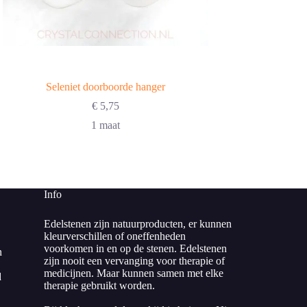
Seleniet doorboorde hanger
Seleniet 
€
5,75
€
6,50
1 maat
2 va
Info
Edelstenen zijn natuurproducten, er kunnen
kleurverschillen of oneffenheden
voorkomen in en op de stenen. Edelstenen
n
zijn nooit een vervanging voor therapie of
medicijnen. Maar kunnen samen met elke
d
therapie gebruikt worden.