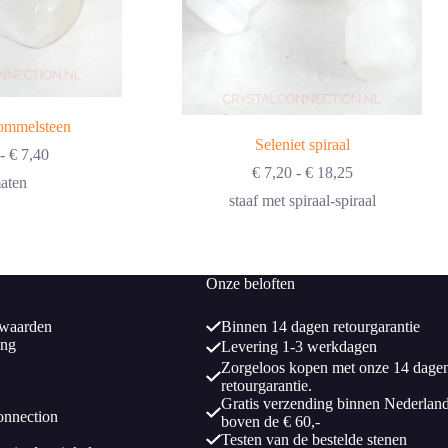
rommelsteen
Seleniet spiraal
Prijsklasse:
-
€
7,40
€ 3,40
Prijsklasse:
€
7,20
-
€
18,25
aten
tot
€ 7,20
staaf met spiraal-spiraal
€ 7,40
tot
€ 18,25
Onze beloften
waarden
Binnen 14 dagen retourgarantie
ing
Levering 1-3 werkdagen
Zorgeloos kopen met onze 14 dage
retourgarantie.
Gratis verzending binnen Nederlan
onnection
boven de € 60,-
Testen van de bestelde stenen