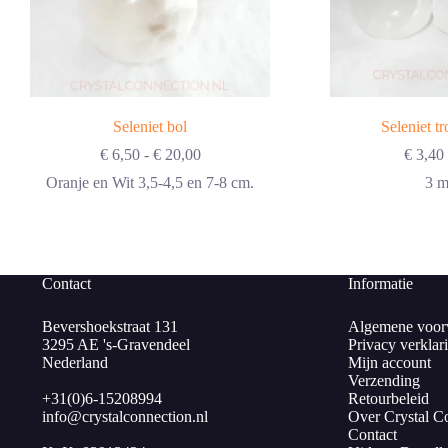
Seleniet bol
Seleniet t
Prijsklasse:
€
6,50
-
€
20,00
€
3,40
€ 6,50
Oranje en Wit 3,5-4,5 en 7-8 cm.
3 m
tot
€ 20,00
Contact
Informatie
Bevershoekstraat 131
Algemene voor
3295 AE 's-Gravendeel
Privacy verklar
Nederland
Mijn account
Verzending
+31(0)6-15208994
Retourbeleid
info@crystalconnection.nl
Over Crystal C
Contact