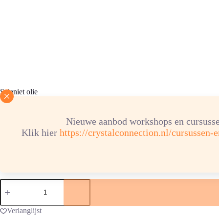
Seleniet olie
Prijsklasse:
€
4,95
-
€
34,95
€ 4,95
Nieuwe aanbod workshops en cursusse
tot
Klik hier
https://crystalconnection.nl/cursussen-
€ 34,95
inhoud flesje
Seleniet
olie
aantal
Verlanglijst