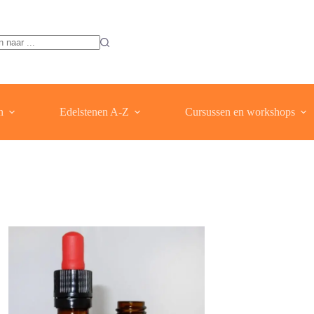
ten
n
Edelstenen A-Z
Cursussen en workshops