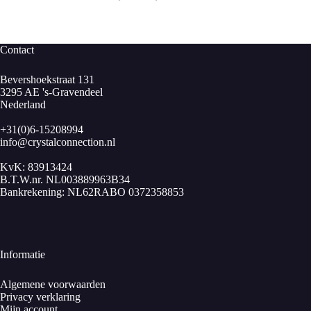
€ 5,00
tot
€ 8,50
Contact
Bevershoekstraat 131
3295 AE 's-Gravendeel
Nederland
+31(0)6-15208994
info@crystalconnection.nl
KvK: 83913424
B.T.W.nr. NL003889963B34
Bankrekening: NL62RABO 0372358853
Informatie
Algemene voorwaarden
Privacy verklaring
Mijn account