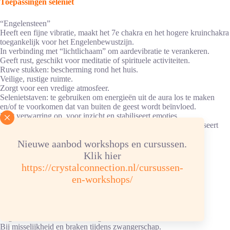
Toepassingen seleniet
“Engelensteen”
Heeft een fijne vibratie, maakt het 7e chakra en het hogere kruinchakra
toegankelijk voor het Engelenbewustzijn.
In verbinding met “lichtlichaam” om aardevibratie te verankeren.
Geeft rust, geschikt voor meditatie of spirituele activiteiten.
Ruwe stukken: bescherming rond het huis.
Veilige, rustige ruimte.
Zorgt voor een vredige atmosfeer.
Selenietstaven: te gebruiken om energieën uit de aura los te maken
en/of te voorkomen dat van buiten de geest wordt beïnvloed.
Heft verwarring op, voor inzicht en stabiliseert emoties.
Vissenstaart seleniet of “Engelenvleugel”: rustgevend en stabiliseert
emoties en neemt spanningen weg.
Nieuwe aanbod workshops en cursussen.
Heeft een zuiverende werking op vegetatieve zenuwstelsel, op
hersenen en verstand.
Klik hier
Spoort positieve gedachte aan. Inspireert hormoonproductie.
https://crystalconnection.nl/cursussen-
Meer vitaliteit en creativiteit.
en-workshops/
Helende werking op geslachtsorganen.
Bescherming in de zwangerschap, tegen voorweeën,
zwangerschapsvergiftiging en oedeemvorming.
Sterkt de placenta.
Tegen hormonale schommelingen.
Bij misselijkheid en braken tijdens zwangerschap.