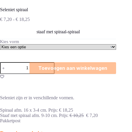
Seleniet spiraal
Prijsklasse:
€
7,20
-
€
18,25
€ 7,20
tot
staaf met spiraal-spiraal
€ 18,25
Kies vorm
Seleniet
Toevoegen aan winkelwagen
spiraal
aantal
Seleniet zijn er in verschillende vormen.
Spiraal afm. 16 x 3-4 cm. Prijs: € 18,25
Staaf met spiraal afm. 9-10 cm. Prijs:
€ 10,25
€ 7,20
Pakketpost