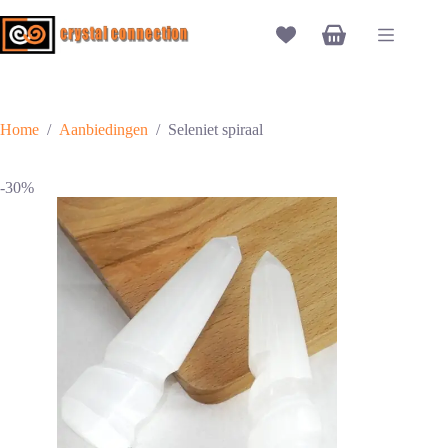
Ga
naar
Winkelwagen
de
inhoud
Home
/
Aanbiedingen
/
Seleniet spiraal
-30%