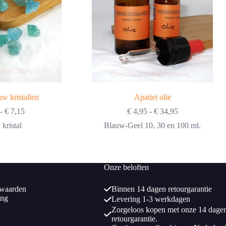
uw kristallen
Apatiet olie
Prijsklasse:
Prijsklasse:
-
€
7,15
€
4,95
-
€
34,95
€ 2,20
€ 4,95
kristal
Blauw-Geel 10, 30 en 100 ml.
tot
tot
€ 7,15
€ 34,95
Onze beloften
waarden
Binnen 14 dagen retourgarantie
ing
Levering 1-3 werkdagen
Zorgeloos kopen met onze 14 dage
retourgarantie.