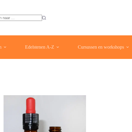
ten
n
Edelstenen A-Z
Cursussen en workshops