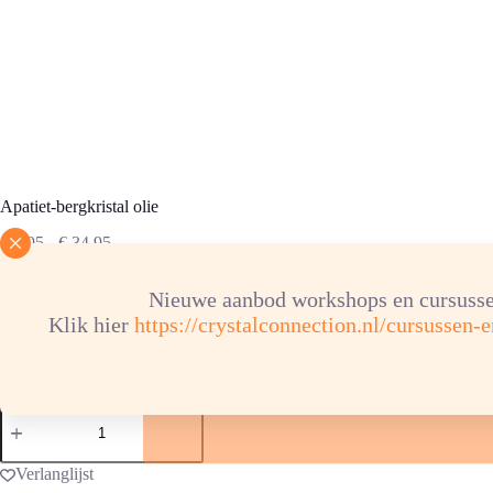
Apatiet-bergkristal olie
Prijsklasse:
€
4,95
-
€
34,95
€ 4,95
tot
Nieuwe aanbod workshops en cursusse
€ 34,95
Klik hier
https://crystalconnection.nl/cursussen-
inhoud flesje
Apatiet-
bergkristal
olie
aantal
Verlanglijst