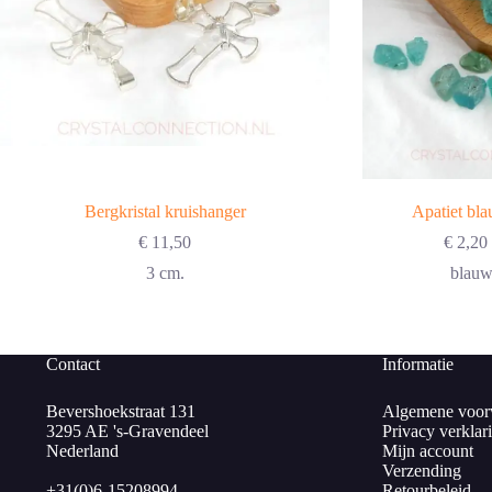
Bergkristal kruishanger
Apatiet bla
€
11,50
€
2,20
3 cm.
blauw 
Contact
Informatie
Bevershoekstraat 131
Algemene voor
3295 AE 's-Gravendeel
Privacy verklar
Nederland
Mijn account
Verzending
+31(0)6-15208994
Retourbeleid