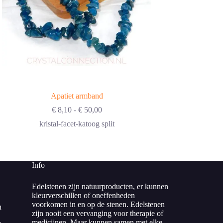
Apatiet armband
Bergkristal d
Prijsklasse:
€
8,10
-
€
50,00
€
3,50
€ 8,10
kristal-facet-katoog split
engel-getrommeld
tot
€ 50,00
Info
Edelstenen zijn natuurproducten, er kunnen
kleurverschillen of oneffenheden
voorkomen in en op de stenen. Edelstenen
n
zijn nooit een vervanging voor therapie of
medicijnen. Maar kunnen samen met elke