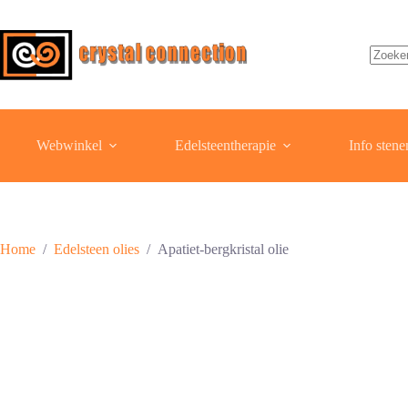
Ga
naar
de
inhoud
Geen
resulta
Webwinkel
Edelsteentherapie
Info stene
Home
/
Edelsteen olies
/
Apatiet-bergkristal olie