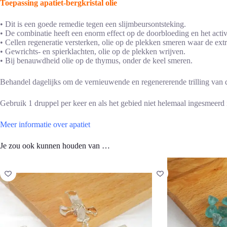
Toepassing apatiet-bergkristal olie
• Dit is een goede remedie tegen een slijmbeursontsteking.
• De combinatie heeft een enorm effect op de doorbloeding en het act
• Cellen regeneratie versterken, olie op de plekken smeren waar de extr
• Gewrichts- en spierklachten, olie op de plekken wrijven.
• Bij benauwdheid olie op de thymus, onder de keel smeren.
Behandel dagelijks om de vernieuwende en regenererende trilling van de
Gebruik 1 druppel per keer en als het gebied niet helemaal ingesmeerd i
Meer informatie over apatiet
Je zou ook kunnen houden van …