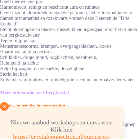
Geeft nieuwe energie.
Harmoniseert, reinigt en beschermt aura en ruimtes.
Geeft inzicht, doorbreekt negatieve patronen, evt. + toermalijnkwarts.
Samen met amethist en rozekwarts vormen deze 3 stenen de “Drie
Eenheid”.
Stelpt bloedingen en diarree, misselijkheid tegengaan door het drinken
van bergkristalwater
Tegen rugpijn, spit
Menstruatiestoornis, krampen, overgangsklachten, koorts
Haaruitval, angina pectoris
Schildklier, droge mond, oogklachten, beenbreuk,
Reinigend na ziekte
Helpt bij wagen- en zeeziekte, duizeligheid
Sterkt het hart.
Zuiveren van drinkwater: middelgrote steen in anderhalve liter water.
Meer informatie over bergkristal
Advies energetische verzorging
Reinigen/ontladen: 1x per maand, onder stromend water.
Nieuwe aanbod workshops en cursussen.
Opladen: aansluitend 6 uur in dag-/zonlicht of in een bergkristalgroep
Klik hier
of bergkristalverzorgingssteentjes.
https://crystalconnection.nl/cursussen-