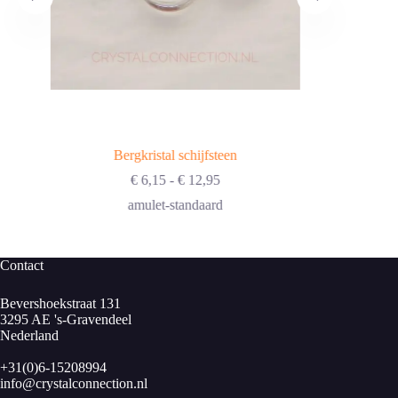
Bergkristal schijfsteen
Prijsklasse:
€
6,15
-
€
12,95
€ 6,15
amulet-standaard
tot
€ 12,95
Contact
Bevershoekstraat 131
3295 AE 's-Gravendeel
Nederland
+31(0)6-15208994
info@crystalconnection.nl