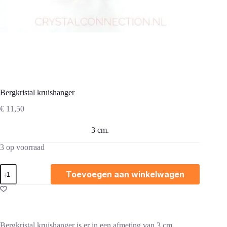
Bergkristal kruishanger
€
11,50
3 cm.
3 op voorraad
Bergkristal
Toevoegen aan winkelwagen
kruishanger
aantal
Bergkristal kruishanger is er in een afmeting van 3 cm.