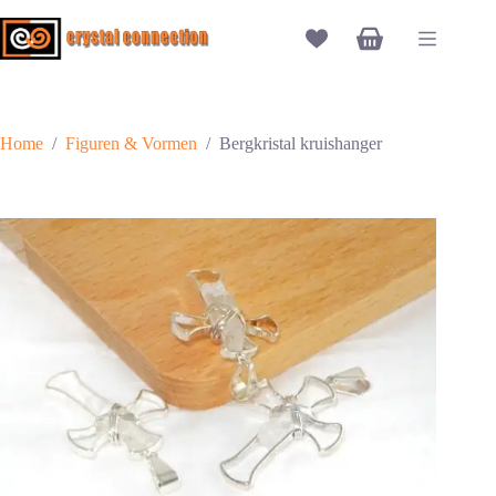
Ga
naar
Winkelwagen
de
inhoud
Home
/
Figuren & Vormen
/
Bergkristal kruishanger