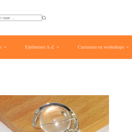
ten
n
Edelstenen A-Z
Cursussen en workshops