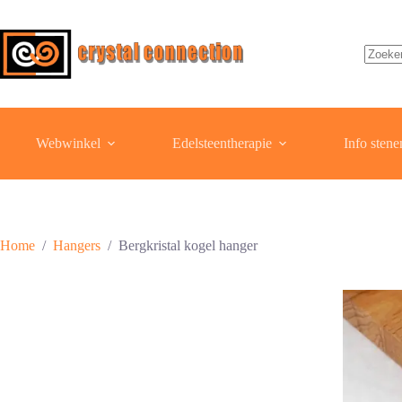
Ga
naar
de
inhoud
Geen
resulta
Webwinkel
Edelsteentherapie
Info stene
Home
/
Hangers
/
Bergkristal kogel hanger