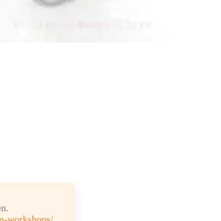
n.
en-workshops/