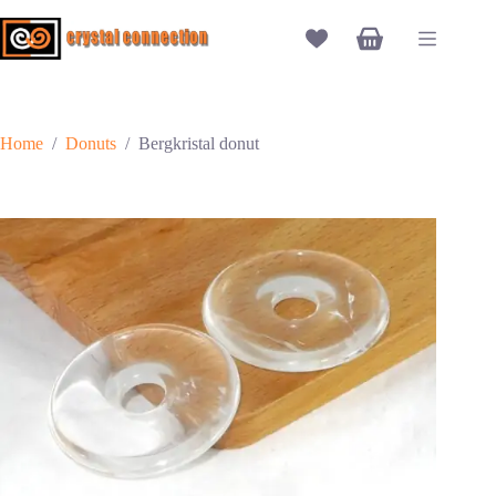
Ga
naar
Winkelwagen
de
inhoud
Home
/
Donuts
/
Bergkristal donut