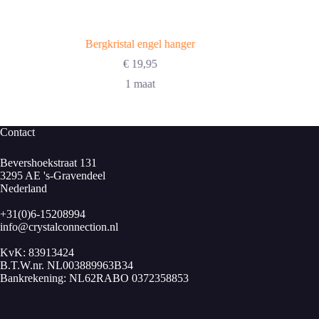
Bergkristal engel hanger
€
19,95
1 maat
Contact
Bevershoekstraat 131
3295 AE 's-Gravendeel
Nederland
+31(0)6-15208994
info@crystalconnection.nl
KvK: 83913424
B.T.W.nr. NL003889963B34
Bankrekening: NL62RABO 0372358853