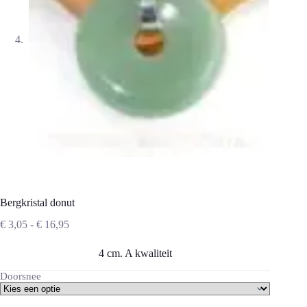
Bergkristal donut
Prijsklasse:
€
3,05
-
€
16,95
€ 3,05
tot
4 cm. A kwaliteit
€ 16,95
Doorsnee