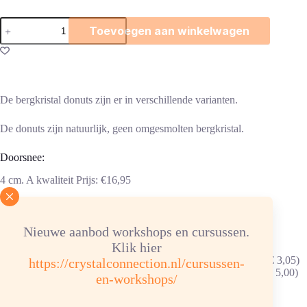
Bergkristal
Toevoegen aan winkelwagen
donut
aantal
De bergkristal donuts zijn er in verschillende varianten.
De donuts zijn natuurlijk, geen omgesmolten bergkristal.
Doorsnee:
4 cm. A kwaliteit Prijs: €16,95
Incl. zwart waskoord van 80 cm.
Nieuwe aanbod workshops en cursussen.
Ook te dragen met:
Klik hier
Zilverkleurige donuthouder in de vorm van een levensspiraal (€ 3,05)
https://crystalconnection.nl/cursussen-
Zilverkleurige donuthouder in de vorm van een levensbloem (€ 5,00)
en-workshops/
Zilverkleurige donutclip (€ 3,50).
Zilveren donutclip mat (24,95)