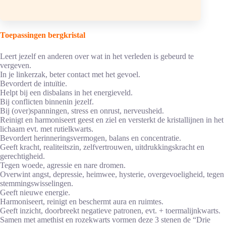
Brievenbuspost
Toepassingen bergkristal
Leert jezelf en anderen over wat in het verleden is gebeurd te
vergeven.
In je linkerzak, beter contact met het gevoel.
Bevordert de intuïtie.
Helpt bij een disbalans in het energieveld.
Bij conflicten binnenin jezelf.
Bij (over)spanningen, stress en onrust, nerveusheid.
Reinigt en harmoniseert geest en ziel en versterkt de kristallijnen in het
lichaam evt. met rutielkwarts.
Bevordert herinneringsvermogen, balans en concentratie.
Geeft kracht, realiteitszin, zelfvertrouwen, uitdrukkingskracht en
gerechtigheid.
Tegen woede, agressie en nare dromen.
Overwint angst, depressie, heimwee, hysterie, overgevoeligheid, tegen
stemmingswisselingen.
Geeft nieuwe energie.
Harmoniseert, reinigt en beschermt aura en ruimtes.
Geeft inzicht, doorbreekt negatieve patronen, evt. + toermalijnkwarts.
Samen met amethist en rozekwarts vormen deze 3 stenen de “Drie