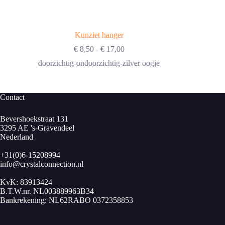
Kunziet hanger
Prijsklasse:
€
8,50
-
€
17,00
€ 8,50
doorzichtig-ondoorzichtig-zilver oogje
tot
€ 17,00
Contact
Bevershoekstraat 131
3295 AE 's-Gravendeel
Nederland
+31(0)6-15208994
info@crystalconnection.nl
KvK: 83913424
B.T.W.nr. NL003889963B34
Bankrekening: NL62RABO 0372358853