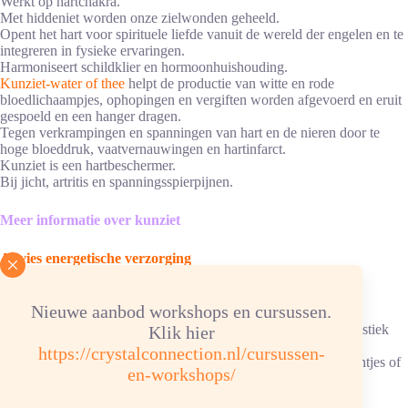
Werkt op hartchakra.
Met hiddeniet worden onze zielwonden geheeld.
Opent het hart voor spirituele liefde vanuit de wereld der engelen en te
integreren in fysieke ervaringen.
Harmoniseert schildklier en hormoonhuishouding.
Kunziet-water of thee
helpt de productie van witte en rode
bloedlichaampjes, ophopingen en vergiften worden afgevoerd en eruit
gespoeld en een hanger dragen.
Tegen verkrampingen en spanningen van hart en de nieren door te
hoge bloeddruk, vaatvernauwingen en hartinfarct.
Kunziet is een hartbeschermer.
Bij jicht, artritis en spanningsspierpijnen.
Meer informatie over kunziet
Advies energetische verzorging
Reinigen/ontladen: 1x oer maand onder stromend water. Bij
Nieuwe aanbod workshops en cursussen.
kleurveranderingen, een nacht in hematietverzorgingssteentjes
ontladen. Ketting/armband: in hematietverzorgingssteentjes, elastiek
Klik hier
kan slecht tegen water.
https://crystalconnection.nl/cursussen-
Opladen: aansluitend, 6 uur in bergkristalverzorgingssteentjesentjes of
en-workshops/
in een bergkristalcluster.