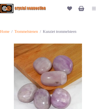
Ga
naar
Winkelwagen
de
inhoud
Home
/
Trommelstenen
/
Kunziet trommelsteen