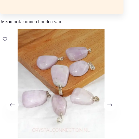
Chemische samenstelling: Li Al(Si² O6) hardheid 6 tot 7
Kleur: wit, rozerood, violet, doorzichtig
Je zou ook kunnen houden van …