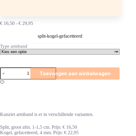
Kunziet armband
Prijsklasse:
€
16,50
-
€
29,95
€ 16,50
tot
split-kogel-gefacetteerd
€ 29,95
Type armband
Kunziet
Toevoegen aan winkelwagen
armband
aantal
Kunziet armband is er in verschillende varianten.
Split, groot afm. 1-1,5 cm. Prijs: € 16,50
Kogel, gefacetteerd, 4 mm. Prijs: € 22,95