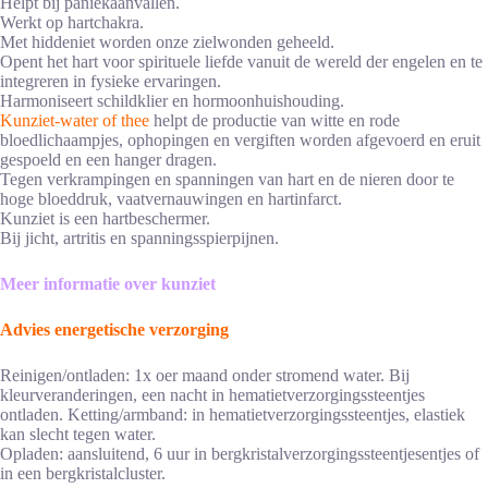
Helpt bij paniekaanvallen.
Werkt op hartchakra.
Met hiddeniet worden onze zielwonden geheeld.
Opent het hart voor spirituele liefde vanuit de wereld der engelen en te
integreren in fysieke ervaringen.
Harmoniseert schildklier en hormoonhuishouding.
Kunziet-water of thee
helpt de productie van witte en rode
bloedlichaampjes, ophopingen en vergiften worden afgevoerd en eruit
gespoeld en een hanger dragen.
Tegen verkrampingen en spanningen van hart en de nieren door te
hoge bloeddruk, vaatvernauwingen en hartinfarct.
Kunziet is een hartbeschermer.
Bij jicht, artritis en spanningsspierpijnen.
Meer informatie over kunziet
Advies energetische verzorging
Reinigen/ontladen: 1x oer maand onder stromend water. Bij
kleurveranderingen, een nacht in hematietverzorgingssteentjes
ontladen. Ketting/armband: in hematietverzorgingssteentjes, elastiek
kan slecht tegen water.
Opladen: aansluitend, 6 uur in bergkristalverzorgingssteentjesentjes of
in een bergkristalcluster.