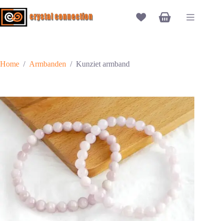
Ga
naar
Winkelwagen
de
inhoud
Home
/
Armbanden
/
Kunziet armband