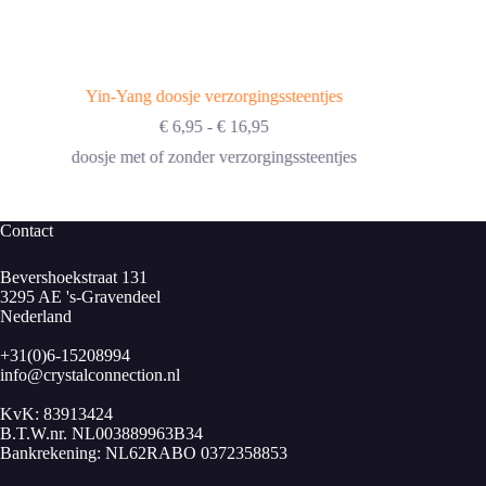
Yin-Yang doosje verzorgingssteentjes
Prijsklasse:
€
6,95
-
€
16,95
€ 6,95
doosje met of zonder verzorgingssteentjes
tot
€ 16,95
Contact
Bevershoekstraat 131
3295 AE 's-Gravendeel
Nederland
+31(0)6-15208994
info@crystalconnection.nl
KvK: 83913424
B.T.W.nr. NL003889963B34
Bankrekening: NL62RABO 0372358853