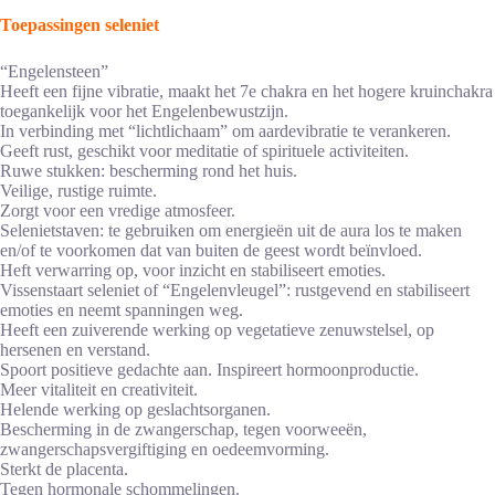
Toepassingen seleniet
“Engelensteen”
Heeft een fijne vibratie, maakt het 7e chakra en het hogere kruinchakra
toegankelijk voor het Engelenbewustzijn.
In verbinding met “lichtlichaam” om aardevibratie te verankeren.
Geeft rust, geschikt voor meditatie of spirituele activiteiten.
Ruwe stukken: bescherming rond het huis.
Veilige, rustige ruimte.
Zorgt voor een vredige atmosfeer.
Selenietstaven: te gebruiken om energieën uit de aura los te maken
en/of te voorkomen dat van buiten de geest wordt beïnvloed.
Heft verwarring op, voor inzicht en stabiliseert emoties.
Vissenstaart seleniet of “Engelenvleugel”: rustgevend en stabiliseert
emoties en neemt spanningen weg.
Heeft een zuiverende werking op vegetatieve zenuwstelsel, op
hersenen en verstand.
Spoort positieve gedachte aan. Inspireert hormoonproductie.
Meer vitaliteit en creativiteit.
Helende werking op geslachtsorganen.
Bescherming in de zwangerschap, tegen voorweeën,
zwangerschapsvergiftiging en oedeemvorming.
Sterkt de placenta.
Tegen hormonale schommelingen.