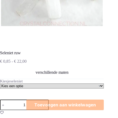
Seleniet ruw
Prijsklasse:
€
0,85
-
€
22,00
€ 0,85
tot
verschillende maten
€ 22,00
Kiesjeseleniet
Seleniet
Toevoegen aan winkelwagen
ruw
aantal