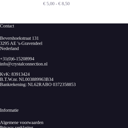
Prijsklasse:
€
5,00
-
€
8,50
€ 5,00
tot
€ 8,50
Contact
Bevershoekstraat 131
3295 AE 's-Gravendeel
Nederland
+31(0)6-15208994
info@crystalconnection.nl
KvK: 83913424
B.T.W.nr. NL003889963B34
Bankrekening: NL62RABO 0372358853
Informatie
Algemene voorwaarden
Privacy verklaring