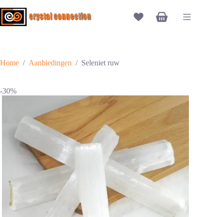
Ga
naar
Winkelwagen
de
inhoud
Home
/
Aanbiedingen
/
Seleniet ruw
-30%