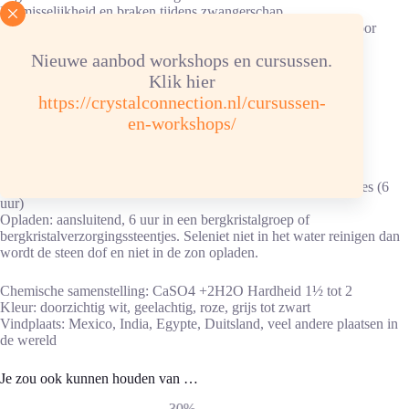
Bij misselijkheid en braken tijdens zwangerschap.
Behoedt het kind in de moederschoot en ook na de geboorte voor
ziekten aan de huid en botten.
Nieuwe aanbod workshops en cursussen.
Vermindert overgewicht.
Vetzucht, door aderontstekingen en trombose.
Klik hier
Kanker in beginstadium tot een gevorderd stadium kan worden
https://crystalconnection.nl/cursussen-
geheeld.
en-workshops/
Advies energetische verzorging
Reinigen/ontladen: 1x per maand in hematietverzorgingssteentjes (6
uur)
Opladen: aansluitend, 6 uur in een bergkristalgroep of
bergkristalverzorgingssteentjes. Seleniet niet in het water reinigen dan
wordt de steen dof en niet in de zon opladen.
Chemische samenstelling: CaSO4 +2H2O Hardheid 1½ tot 2
Kleur: doorzichtig wit, geelachtig, roze, grijs tot zwart
Vindplaats: Mexico, India, Egypte, Duitsland, veel andere plaatsen in
de wereld
Je zou ook kunnen houden van …
-30%