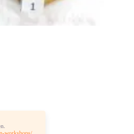
n.
en-workshops/