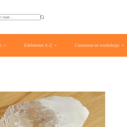
ten
n
Edelstenen A-Z
Cursussen en workshops