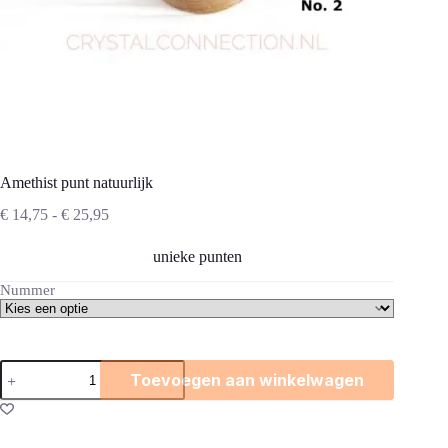
Amethist punt natuurlijk
Prijsklasse:
€
14,75
-
€
25,95
€ 14,75
tot
unieke punten
€ 25,95
Nummer
Amethist
Toevoegen aan winkelwagen
punt
natuurlijk
aantal