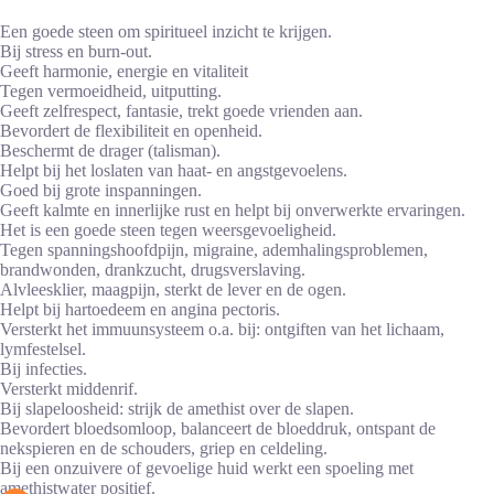
Een goede steen om spiritueel inzicht te krijgen.
Bij stress en burn-out.
Geeft harmonie, energie en vitaliteit
Tegen vermoeidheid, uitputting.
Geeft zelfrespect, fantasie, trekt goede vrienden aan.
Bevordert de flexibiliteit en openheid.
Beschermt de drager (talisman).
Helpt bij het loslaten van haat- en angstgevoelens.
Goed bij grote inspanningen.
Geeft kalmte en innerlijke rust en helpt bij onverwerkte ervaringen.
Het is een goede steen tegen weersgevoeligheid.
Tegen spanningshoofdpijn, migraine, ademhalingsproblemen,
brandwonden, drankzucht, drugsverslaving.
Alvleesklier, maagpijn, sterkt de lever en de ogen.
Helpt bij hartoedeem en angina pectoris.
Versterkt het immuunsysteem o.a. bij: ontgiften van het lichaam,
lymfestelsel.
Bij infecties.
Versterkt middenrif.
Bij slapeloosheid: strijk de amethist over de slapen.
Bevordert bloedsomloop, balanceert de bloeddruk, ontspant de
nekspieren en de schouders, griep en celdeling.
Bij een onzuivere of gevoelige huid werkt een spoeling met
amethistwater positief.