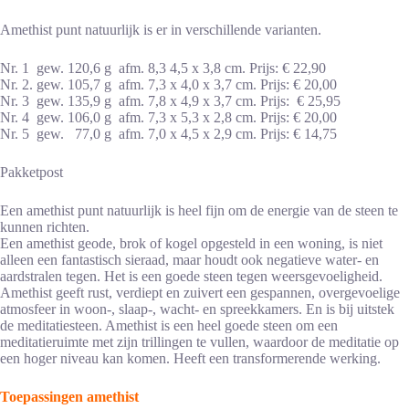
Amethist punt natuurlijk is er in verschillende varianten.
Nr. 1 gew. 120,6 g afm. 8,3 4,5 x 3,8 cm. Prijs: € 22,90
Nr. 2. gew. 105,7 g afm. 7,3 x 4,0 x 3,7 cm. Prijs: € 20,00
Nr. 3 gew. 135,9 g afm. 7,8 x 4,9 x 3,7 cm. Prijs: € 25,95
Nr. 4 gew. 106,0 g afm. 7,3 x 5,3 x 2,8 cm. Prijs: € 20,00
Nr. 5 gew. 77,0 g afm. 7,0 x 4,5 x 2,9 cm. Prijs: € 14,75
Pakketpost
Een amethist punt natuurlijk is heel fijn om de energie van de steen te
kunnen richten.
Een amethist geode, brok of kogel opgesteld in een woning, is niet
alleen een fantastisch sieraad, maar houdt ook negatieve water- en
aardstralen tegen. Het is een goede steen tegen weersgevoeligheid.
Amethist geeft rust, verdiept en zuivert een gespannen, overgevoelige
atmosfeer in woon-, slaap-, wacht- en spreekkamers. En is bij uitstek
de meditatiesteen. Amethist is een heel goede steen om een
meditatieruimte met zijn trillingen te vullen, waardoor de meditatie op
een hoger niveau kan komen. Heeft een transformerende werking.
Toepassingen amethist