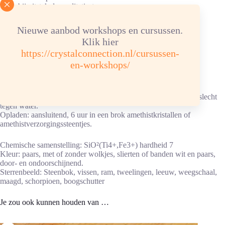
En is bij uitstek de meditatiesteen.
Samen met bergkristal en rozekwarts vormt amethist de “Drie
Eenheid”.
Nieuwe aanbod workshops en cursussen.
Klik hier
Meer informatie over amethist
https://crystalconnection.nl/cursussen-
en-workshops/
Advies energetische verzorging
Reinigen/ontladen: onder stromend water, elke 2-4 weken.
Ketting/armband: in hematietverzorgingssteentjes, elastiek kan slecht
tegen water.
Opladen: aansluitend, 6 uur in een brok amethistkristallen of
amethistverzorgingssteentjes.
Chemische samenstelling: SiO²(Ti4+,Fe3+) hardheid 7
Kleur: paars, met of zonder wolkjes, slierten of banden wit en paars,
door- en ondoorschijnend.
Sterrenbeeld: Steenbok, vissen, ram, tweelingen, leeuw, weegschaal,
maagd, schorpioen, boogschutter
Je zou ook kunnen houden van …