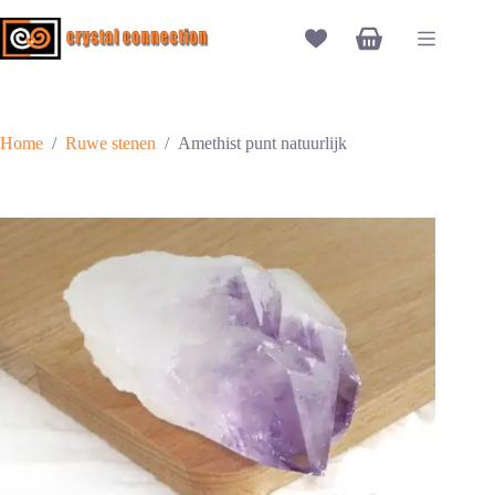
Ga
naar
Winkelwagen
de
inhoud
Home
/
Ruwe stenen
/
Amethist punt natuurlijk