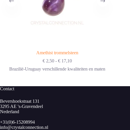
Amethist trommelsteen
Prijsklasse:
€
2,50
-
€
17,10
€ 2,50
Brazilië-Uruguay verschillende kwaliteiten en maten
tot
€ 17,10
Contact
Bevershoekstraat 131
3295 AE 's-Gravendeel
Nederland
+31(0)6-15208994
info@crystalconnection.nl