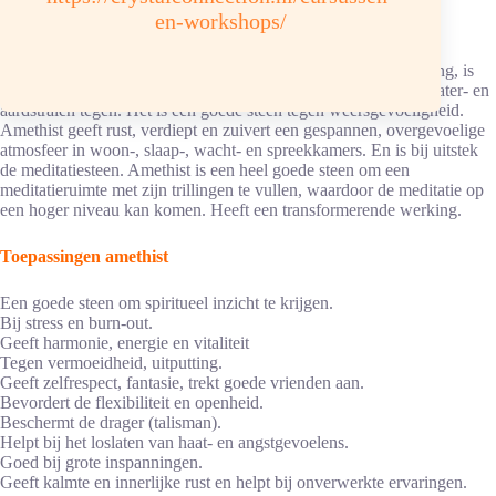
en-workshops/
Pakketpost
Een grote amethist geode, brok of kogel opgesteld in een woning, is
niet alleen een fantastisch sieraad, maar houdt ook negatieve water- en
aardstralen tegen. Het is een goede steen tegen weersgevoeligheid.
Amethist geeft rust, verdiept en zuivert een gespannen, overgevoelige
atmosfeer in woon-, slaap-, wacht- en spreekkamers. En is bij uitstek
de meditatiesteen. Amethist is een heel goede steen om een
meditatieruimte met zijn trillingen te vullen, waardoor de meditatie op
een hoger niveau kan komen. Heeft een transformerende werking.
Toepassingen amethist
Een goede steen om spiritueel inzicht te krijgen.
Bij stress en burn-out.
Geeft harmonie, energie en vitaliteit
Tegen vermoeidheid, uitputting.
Geeft zelfrespect, fantasie, trekt goede vrienden aan.
Bevordert de flexibiliteit en openheid.
Beschermt de drager (talisman).
Helpt bij het loslaten van haat- en angstgevoelens.
Goed bij grote inspanningen.
Geeft kalmte en innerlijke rust en helpt bij onverwerkte ervaringen.