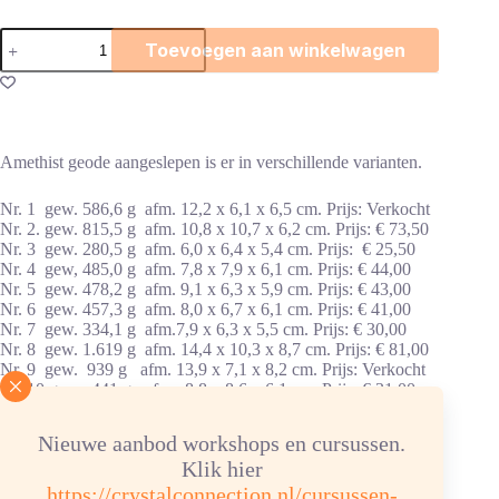
Amethist
Toevoegen aan winkelwagen
geode
aangeslepen
aantal
Amethist geode aangeslepen is er in verschillende varianten.
Nr. 1 gew. 586,6 g afm. 12,2 x 6,1 x 6,5 cm. Prijs: Verkocht
Nr. 2. gew. 815,5 g afm. 10,8 x 10,7 x 6,2 cm. Prijs: € 73,50
Nr. 3 gew. 280,5 g afm. 6,0 x 6,4 x 5,4 cm. Prijs: € 25,50
Nr. 4 gew, 485,0 g afm. 7,8 x 7,9 x 6,1 cm. Prijs: € 44,00
Nr. 5 gew. 478,2 g afm. 9,1 x 6,3 x 5,9 cm. Prijs: € 43,00
Nr. 6 gew. 457,3 g afm. 8,0 x 6,7 x 6,1 cm. Prijs: € 41,00
Nr. 7 gew. 334,1 g afm.7,9 x 6,3 x 5,5 cm. Prijs: € 30,00
Nr. 8 gew. 1.619 g afm. 14,4 x 10,3 x 8,7 cm. Prijs: € 81,00
Nr. 9 gew. 939 g afm. 13,9 x 7,1 x 8,2 cm. Prijs: Verkocht
Nr. 10 gew. 441 g afm. 8,8 x 8,6 x 6,1 cm. Prijs: € 31,00
Nr. 11 gew. 766 g afm. 9,4 x 9,7 x 5,7 cm. Prijs: € 46,00
Nr. 12 gew. 2.198 g afm. 14,6 x 12,8 x 8,8 cm. Prijs: € 88,00
Nieuwe aanbod workshops en cursussen.
Klik hier
Herkomst: Brazilië.
https://crystalconnection.nl/cursussen-