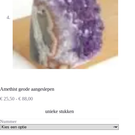
Amethist geode aangeslepen
Prijsklasse:
€
25,50
-
€
88,00
€ 25,50
tot
unieke stukken
€ 88,00
Nummer