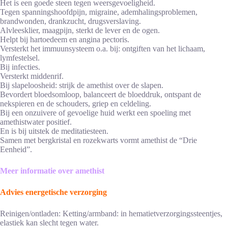
Het is een goede steen tegen weersgevoeligheid.
Tegen spanningshoofdpijn, migraine, ademhalingsproblemen,
brandwonden, drankzucht, drugsverslaving.
Alvleesklier, maagpijn, sterkt de lever en de ogen.
Helpt bij hartoedeem en angina pectoris.
Versterkt het immuunsysteem o.a. bij: ontgiften van het lichaam,
lymfestelsel.
Bij infecties.
Versterkt middenrif.
Bij slapeloosheid: strijk de amethist over de slapen.
Bevordert bloedsomloop, balanceert de bloeddruk, ontspant de
nekspieren en de schouders, griep en celdeling.
Bij een onzuivere of gevoelige huid werkt een spoeling met
amethistwater positief.
En is bij uitstek de meditatiesteen.
Samen met bergkristal en rozekwarts vormt amethist de “Drie
Eenheid”.
Meer informatie over amethist
Advies energetische verzorging
Reinigen/ontladen: Ketting/armband: in hematietverzorgingssteentjes,
elastiek kan slecht tegen water.