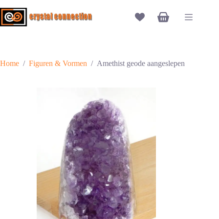
Ga
naar
Winkelwagen
de
inhoud
Home
/
Figuren & Vormen
/
Amethist geode aangeslepen