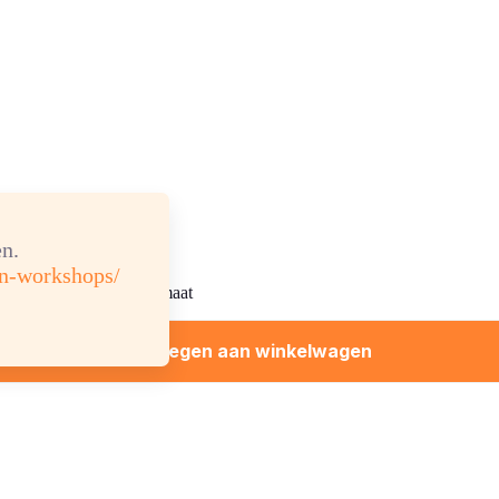
n.
en-workshops/
1 maat
Toevoegen aan winkelwagen