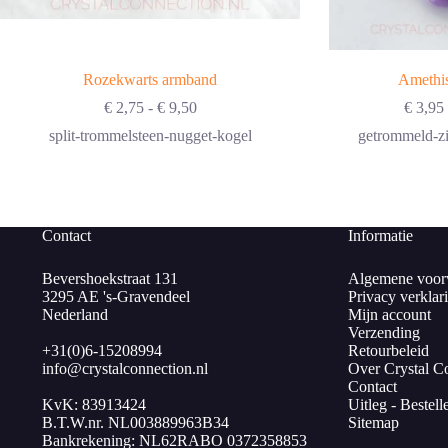
Rozekwarts armband
Amethis
Prijsklasse:
€
2,75
-
€
9,50
€
3,95
€ 2,75
split-trommelsteen-nugget-kogel
getrommeld-zi
tot
€ 9,50
Contact
Informatie
Bevershoekstraat 131
Algemene voor
3295 AE 's-Gravendeel
Privacy verklar
Nederland
Mijn account
Verzending
+31(0)6-15208994
Retourbeleid
info@crystalconnection.nl
Over Crystal C
Contact
KvK: 83913424
Uitleg - Bestell
B.T.W.nr. NL003889963B34
Sitemap
Bankrekening: NL62RABO 0372358853