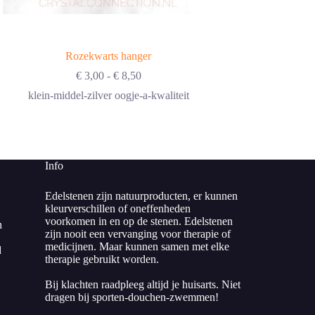
Rozekwarts hanger
Rozekwarts
Prijsklasse:
€
3,00
-
€
8,50
€
6,00
€ 3,00
klein-middel-zilver oogje-a-kwaliteit
1 en
tot
€ 8,50
Info
Edelstenen zijn natuurproducten, er kunnen
kleurverschillen of oneffenheden
voorkomen in en op de stenen. Edelstenen
n
zijn nooit een vervanging voor therapie of
medicijnen. Maar kunnen samen met elke
d
therapie gebruikt worden.
Bij klachten raadpleeg altijd je huisarts. Niet
dragen bij sporten-douchen-zwemmen!