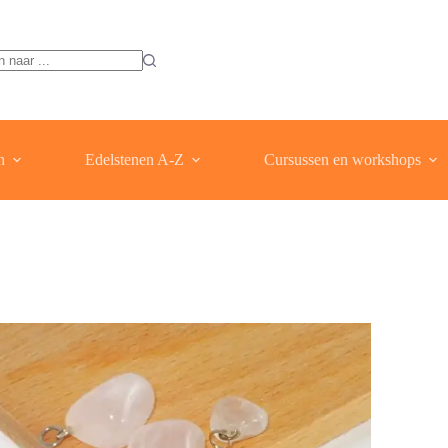
ten
n
Edelstenen A-Z
Cursussen en workshops