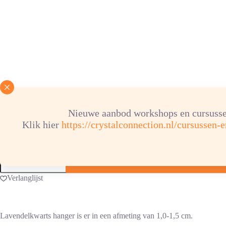
Lavendelkwarts hanger
€
4,00
Nieuwe aanbod workshops en cursusse
Klik hier
https://crystalconnection.nl/cursussen-
Lavendelkwarts
hanger
aantal
Verlanglijst
Lavendelkwarts hanger is er in een afmeting van 1,0-1,5 cm.