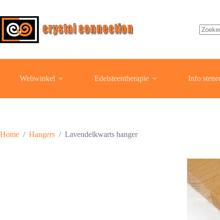
Ga
naar
de
inhoud
Geen
resulta
Webwinkel
Edelsteentherapie
Info stene
Home
/
Hangers
/
Lavendelkwarts hanger