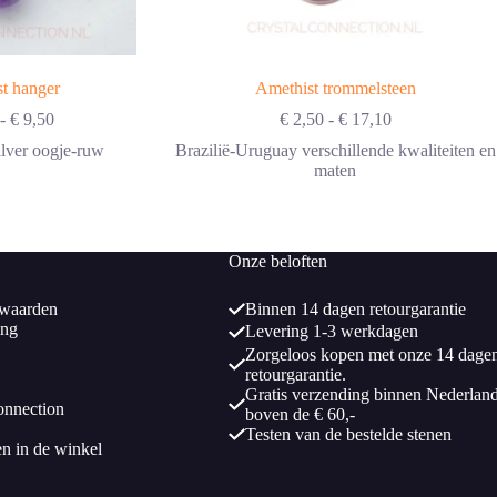
t hanger
Amethist trommelsteen
Prijsklasse:
Prijsklasse:
-
€
9,50
€
2,50
-
€
17,10
€ 3,95
€ 2,50
lver oogje-ruw
Brazilië-Uruguay verschillende kwaliteiten en
tot
tot
maten
€ 9,50
€ 17,10
Onze beloften
waarden
Binnen 14 dagen retourgarantie
ing
Levering 1-3 werkdagen
Zorgeloos kopen met onze 14 dage
retourgarantie.
Gratis verzending binnen Nederlan
onnection
boven de € 60,-
Testen van de bestelde stenen
en in de winkel