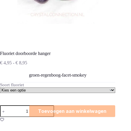
Fluoriet doorboorde hanger
Prijsklasse:
€
4,95
-
€
8,95
€ 4,95
tot
groen-regenboog-facet-smokey
€ 8,95
Soort fluoriet
Fluoriet
Toevoegen aan winkelwagen
doorboorde
hanger
aantal