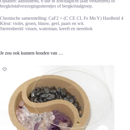
Opladen: aansluitend, 6 uur in zon/daglicht (kan verkleuren) of
bergkristalverzorgingssteentjes of bergkristalgroep.
Chemische samenstelling: CaF2 + (C CE CL Fe Mn Y) Hardheid 4
Kleur: violet, groen, blauw, geel, paars en wit.
Sterrenbeeld: vissen, waterman, kreeft en steenbok
Je zou ook kunnen houden van …