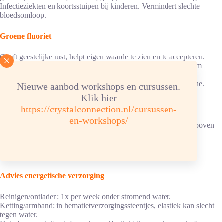
Infectieziekten en koortsstuipen bij kinderen. Vermindert slechte
bloedsomloop.
Groene fluoriet
Geeft geestelijke rust, helpt eigen waarde te zien en te accepteren.
Bevorderd totale liefde, maakt vrolijk, een beschermsteen. Neem
examenvrees weg. Helpt bij herstel longweefsel en astmatische
ziekten, hooikoorts, migraine, eczeem. Bij hoofdpijn en migraine.
Nieuwe aanbod workshops en cursussen.
Klik hier
Regenboogfluoriet
(vertoont alle kleuren samen)
https://crystalconnection.nl/cursussen-
en-workshops/
Is een geweldige beschermsteen. Heeft alle werkingen die hierboven
bij de verschillende kleuren zijn genoemd.
Meer informatie over fluoriet
Advies energetische verzorging
Reinigen/ontladen: 1x per week onder stromend water.
Ketting/armband: in hematietverzorgingssteentjes, elastiek kan slecht
tegen water.