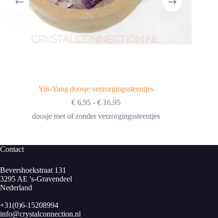
Yin-Yang doosje verzorgingssteentjes
Prijsklasse:
€
6,95
-
€
16,95
€ 6,95
doosje met of zonder verzorgingssteentjes
tot
€ 16,95
Contact
Bevershoekstraat 131
3295 AE 's-Gravendeel
Nederland
+31(0)6-15208994
info@crystalconnection.nl