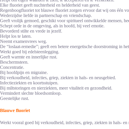
Elke fluoriet geeft nuchterheid en helderheid van geest.
Regenboogfluoriet tot blauwe fluoriet zorgen ervoor dat wij ons één v
Wederzijdse liefde in partnerschap en vriendschap.
Geeft vrolijk gemoed, geschikt voor spiritueel ontwikkelde mensen, h
Schept orde in de omgeving, als in hoofd, bij veel emotie.
Bevorderd stilte en vrede in jezelf.
Helpt los te laten.
Neemt examenvrees weg.
De “loslaat-remedie”; geeft een betere energetische doorstroming in het
Werkt goed bij edelsteenlegging.
Geeft warmte en innerlijke rust.
Beschermsteen.
Concentratie.
Bij hoofdpijn en migraine.
Bij verkoudheid, infecties, griep, ziekten in hals- en neusgebied.
Infectieziekten en koortsstuipen.
Bij miltstoringen en nierziekten, meer vitaliteit en gezondheid.
Vermindert slechte bloedsomloop.
Geestelijke rust.
Blauwe fluoriet
Werkt vooral goed bij verkoudheid, infecties, griep, ziekten in hals- e