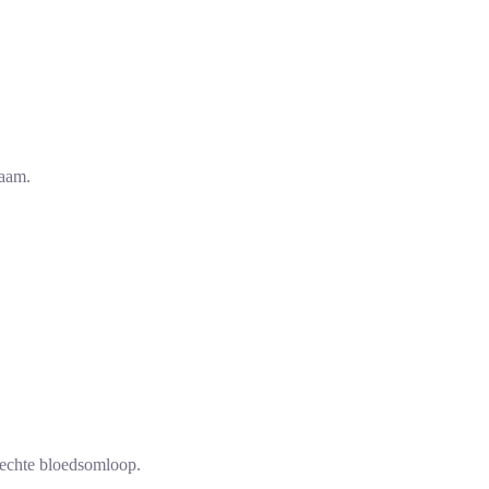
haam.
slechte bloedsomloop.