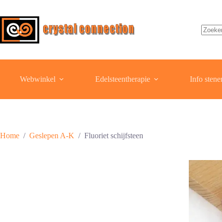
Ga
naar
de
inhoud
Geen
resulta
Webwinkel
Edelsteentherapie
Info stene
Home
/
Geslepen A-K
/
Fluoriet schijfsteen