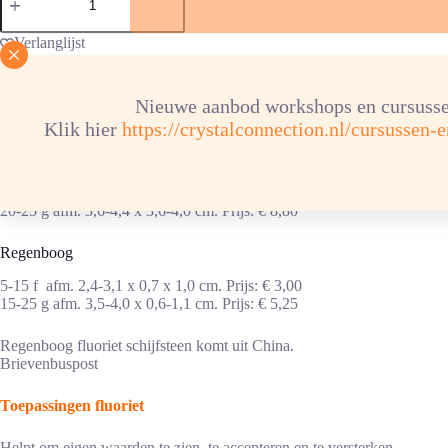
schijfsteen
aantal
Verlanglijst
Nieuwe aanbod workshops en cursusse
Fluoriet schijfsteen is er in verschillende varianten.
Klik hier
https://crystalconnection.nl/cursussen-
Blauw
15-20 g afm. 3,2-3,7 x 3,2-3,7 cm. Prijs: € 6,80
20-25 g afm. 3,6-4,4 x 3,6-4,0 cm. Prijs: € 8,80
Regenboog
5-15 f afm. 2,4-3,1 x 0,7 x 1,0 cm. Prijs: € 3,00
15-25 g afm. 3,5-4,0 x 0,6-1,1 cm. Prijs: € 5,25
Regenboog fluoriet schijfsteen komt uit China.
Brievenbuspost
Toepassingen fluoriet
Helpt om eigen waarden te zien, te accepteren en te versterken.