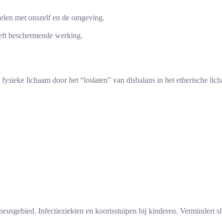
oelen met onszelf en de omgeving.
eeft beschermende werking.
 fysieke lichaam door het “loslaten” van disbalans in het etherische lic
n neusgebied. Infectieziekten en koortsstuipen bij kinderen. Vermindert 