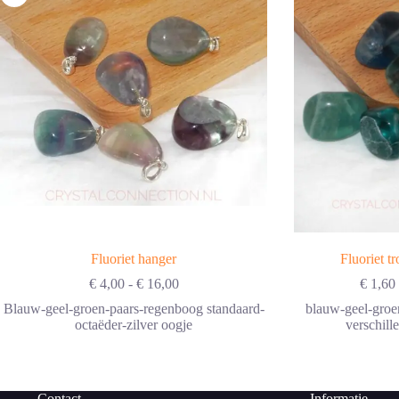
Fluoriet hanger
Fluoriet t
Prijsklasse:
€
4,00
-
€
16,00
€
1,60
€ 4,00
Blauw-geel-groen-paars-regenboog standaard-
blauw-geel-groe
tot
octaëder-zilver oogje
verschill
€ 16,00
Contact
Informatie