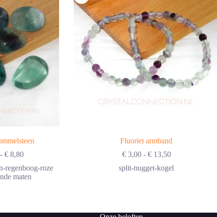
rommelsteen
Fluoriet armband
Prijsklasse:
Prijsklasse:
-
€
8,80
€
3,00
-
€
13,50
€ 1,60
€ 3,00
n-regenboog-roze
split-nugget-kogel
tot
tot
ende maten
€ 8,80
€ 13,50
Onze beloften