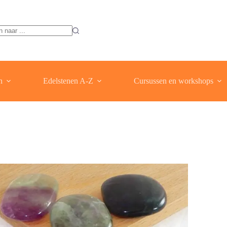
ten
n
Edelstenen A-Z
Cursussen en workshops