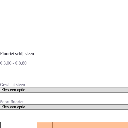
Fluoriet schijfsteen
Prijsklasse:
€
3,00
-
€
8,80
€ 3,00
tot
€ 8,80
Gewicht steen
Soort fluoriet
Fluoriet