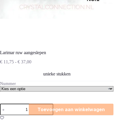
Larimar ruw aangeslepen
Prijsklasse:
€
11,75
-
€
37,00
€ 11,75
tot
unieke stukken
€ 37,00
Nummer
Larimar
Toevoegen aan winkelwagen
ruw
aangeslepen
aantal