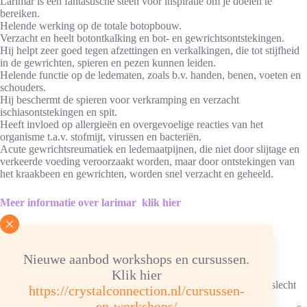
Larimar is een fantastische steen voor inspiratie om je doelen te
bereiken.
Helende werking op de totale botopbouw.
Verzacht en heelt botontkalking en bot- en gewrichtsontstekingen.
Hij helpt zeer goed tegen afzettingen en verkalkingen, die tot stijfheid
in de gewrichten, spieren en pezen kunnen leiden.
Helende functie op de ledematen, zoals b.v. handen, benen, voeten en
schouders.
Hij beschermt de spieren voor verkramping en verzacht
ischiasontstekingen en spit.
Heeft invloed op allergieën en overgevoelige reacties van het
organisme t.a.v. stofmijt, virussen en bacteriën.
Acute gewrichtsreumatiek en ledemaatpijnen, die niet door slijtage en
verkeerde voeding veroorzaakt worden, maar door ontstekingen van
het kraakbeen en gewrichten, worden snel verzacht en geheeld.
Meer informatie over larimar klik hier
Advies energetische verzorging
Nieuwe aanbod workshops en cursussen.
Reinigen/ontladen: 1x per maand onder stromend water. Bij
verkleuringen wekelijks reinigen.
Klik hier
Ketting/armband: in hematietverzorgingssteentjes, elastiek kan slecht
https://crystalconnection.nl/cursussen-
tegen water.
en-workshops/