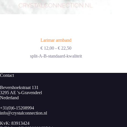
Larimar armband
Prijsklasse:
€
12,00
-
€
22,50
€ 12,00
split-A-B-standaard-kwaliteit
tot
€ 22,50
Contact
Bevershoekstraat 131
3295 AE 's-Gravendeel
Nederland
+31(0)6-15208994
info@crystalconnection.nl
KvK: 83913424