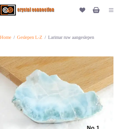
Ga
naar
Winkelwagen
de
inhoud
Home
/
Geslepen L-Z
/
Larimar ruw aangeslepen