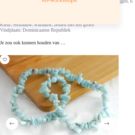
Opladen: aansluitend, 1 tot 2 uur in de morgen- of avondzon liggen. 6
uur in het daglicht. Of in drie-eenheid verzorgingssteentjes
Chemische samenstelling: NaCa²Si³O8(OH) hardheid 6
Kleur: Helblauw, witblauw, zelden met iets groen
Vindplaats: Dominicaanse Republiek
Je zou ook kunnen houden van …