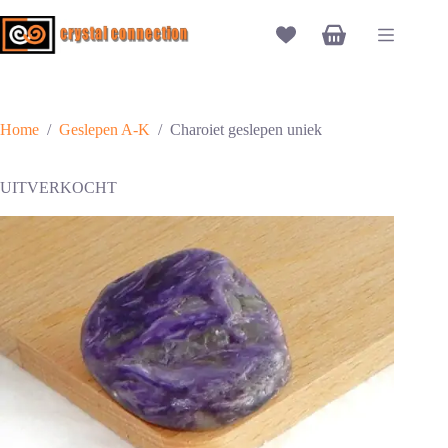
Ga
naar
Winkelwagen
de
inhoud
Home
/
Geslepen A-K
/
Charoiet geslepen uniek
UITVERKOCHT