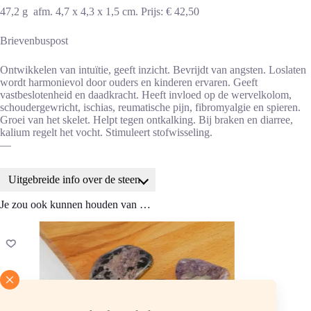
47,2 g afm. 4,7 x 4,3 x 1,5 cm. Prijs: € 42,50
Brievenbuspost
Ontwikkelen van intuïtie, geeft inzicht. Bevrijdt van angsten. Loslaten
wordt harmonievol door ouders en kinderen ervaren. Geeft
vastbeslotenheid en daadkracht. Heeft invloed op de wervelkolom,
schoudergewricht, ischias, reumatische pijn, fibromyalgie en spieren.
Groei van het skelet. Helpt tegen ontkalking. Bij braken en diarree,
kalium regelt het vocht. Stimuleert stofwisseling.
—
Uitgebreide info over de steen
Je zou ook kunnen houden van …
Toepassingen charoiet
Activeert wilskracht, werklust en uithoudingsvermogen op geestelijk
gebied, verlicht en reinigt de geest.
Tegen geestesziekten.
Ontwikkelen van intuïtie, geeft inzicht.
Bevrijdt van angsten.