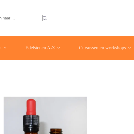
ten
n
Edelstenen A-Z
Cursussen en workshops