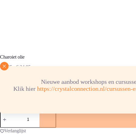
Charoiet olie
Prijsklasse:
€
4,95
-
€
34,95
€ 4,95
tot
Nieuwe aanbod workshops en cursusse
€ 34,95
Klik hier
https://crystalconnection.nl/cursussen-
inhoud flesje
Charoiet
olie
aantal
Verlanglijst