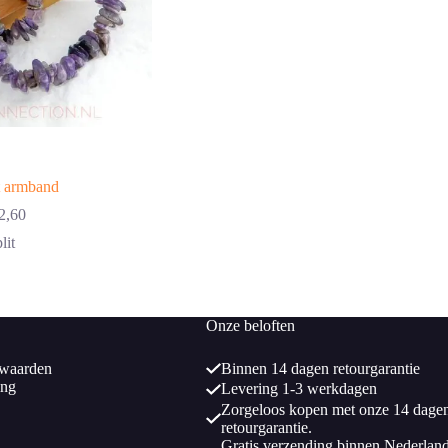
t armband
2,60
lit
Onze beloften
waarden
Binnen 14 dagen retourgarantie
ing
Levering 1-3 werkdagen
Zorgeloos kopen met onze 14 dage
retourgarantie.
Gratis verzending binnen Nederlan