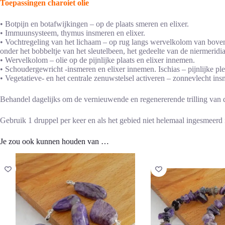
Toepassingen charoiet olie
• Botpijn en botafwijkingen – op de plaats smeren en elixer.
• Immuunsysteem, thymus insmeren en elixer.
• Vochtregeling van het lichaam – op rug langs wervelkolom van boven 
onder het bobbeltje van het sleutelbeen, het gedeelte van de niermerid
• Wervelkolom – olie op de pijnlijke plaats en elixer innemen.
• Schoudergewricht -insmeren en elixer innemen. Ischias – pijnlijke pl
• Vegetatieve- en het centrale zenuwstelsel activeren – zonnevlecht in
Behandel dagelijks om de vernieuwende en regenererende trilling van de
Gebruik 1 druppel per keer en als het gebied niet helemaal ingesmeerd i
Je zou ook kunnen houden van …