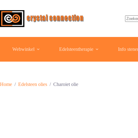
Ga
naar
de
inhoud
Geen
resulta
Webwinkel
Edelsteentherapie
Info stene
Home
/
Edelsteen olies
/
Charoiet olie