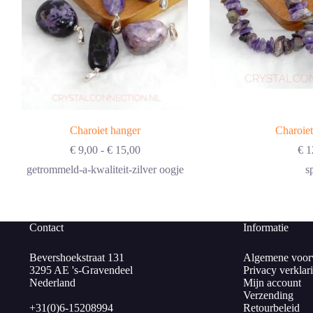
Charoiet hanger
Charoie
Prijsklasse:
€
9,00
-
€
15,00
€
1
€ 9,00
getrommeld-a-kwaliteit-zilver oogje
sp
tot
€ 15,00
Contact
Informatie
Bevershoekstraat 131
Algemene voor
3295 AE 's-Gravendeel
Privacy verklar
Nederland
Mijn account
Verzending
+31(0)6-15208994
Retourbeleid