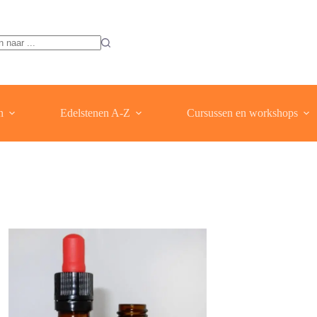
ten
n
Edelstenen A-Z
Cursussen en workshops