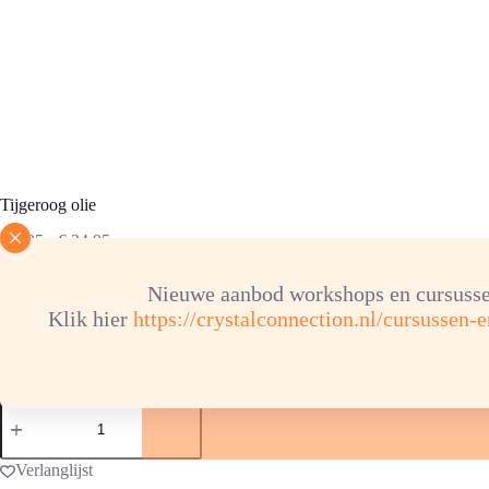
Tijgeroog olie
Prijsklasse:
€
4,95
-
€
34,95
€ 4,95
tot
Nieuwe aanbod workshops en cursusse
€ 34,95
Klik hier
https://crystalconnection.nl/cursussen-
inhoud flesje
Tijgeroog
olie
aantal
Verlanglijst