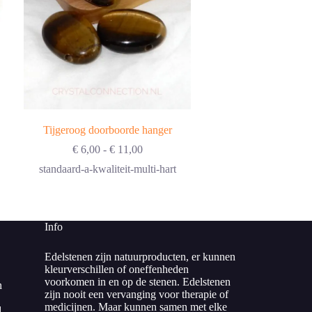
Tijgeroog doorboorde hanger
Tijge
Prijsklasse:
€
6,00
-
€
11,00
€
€ 6,00
standaard-a-kwaliteit-multi-hart
2
tot
€ 11,00
Info
Edelstenen zijn natuurproducten, er kunnen
kleurverschillen of oneffenheden
voorkomen in en op de stenen. Edelstenen
n
zijn nooit een vervanging voor therapie of
medicijnen. Maar kunnen samen met elke
d