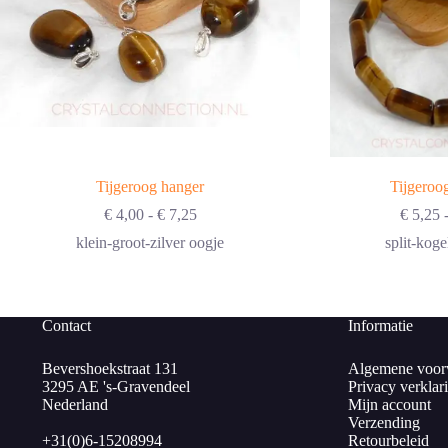
Tijgeroog hanger
Tijgeroo
Prijsklasse:
€
4,00
-
€
7,25
€
5,25
€ 4,00
klein-groot-zilver oogje
split-kog
tot
€ 7,25
Contact
Informatie
Bevershoekstraat 131
Algemene voor
3295 AE 's-Gravendeel
Privacy verklar
Nederland
Mijn account
Verzending
+31(0)6-15208994
Retourbeleid