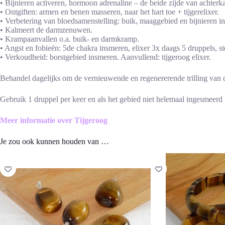
• Bijnieren activeren, hormoon adrenaline – de beide zijde van achterka
• Ontgiften: armen en benen masseren, naar het hart toe + tijgerelixer.
• Verbetering van bloedsamenstelling: buik, maaggebied en bijnieren i
• Kalmeert de darmzenuwen.
• Krampaanvallen o.a. buik- en darmkramp.
• Angst en fobieën: 5de chakra insmeren, elixer 3x daags 5 druppels, st
• Verkoudheid: borstgebied insmeren. Aanvullend: tijgeroog elixer.
Behandel dagelijks om de vernieuwende en regenererende trilling van de
Gebruik 1 druppel per keer en als het gebied niet helemaal ingesmeerd i
Meer informatie over Tijgeroog
Je zou ook kunnen houden van …