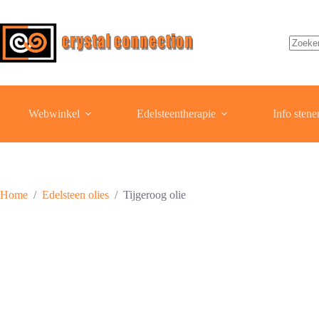
Ga
naar
de
inhoud
Geen
resulta
Webwinkel
Edelsteentherapie
Info stene
Home
/
Edelsteen olies
/
Tijgeroog olie