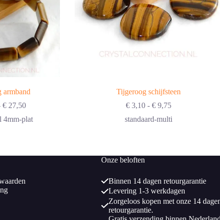
g armband
Tijgeroog schijfsteen
Prijsklasse:
Prijsklasse:
-
€
27,50
€
3,10
-
€
9,75
€ 5,25
€ 3,10
el 4mm-plat
standaard-multi
tot
tot
€ 27,50
€ 9,75
Onze beloften
waarden
Binnen 14 dagen retourgarantie
ing
Levering 1-3 werkdagen
Zorgeloos kopen met onze 14 dage
retourgarantie.
Gratis verzending binnen Nederlan