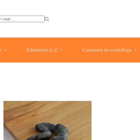
ten
n
Edelstenen A-Z
Cursussen en workshops