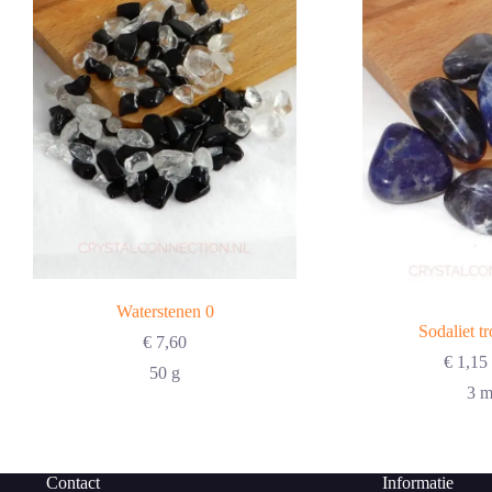
Waterstenen 0
Sodaliet t
€
7,60
€
1,15
50 g
3 m
Contact
Informatie