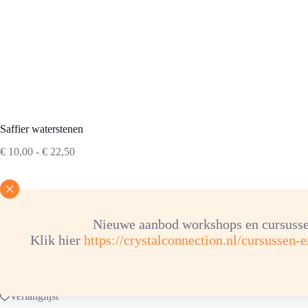
Saffier waterstenen
Prijsklasse:
€
10,00
-
€
22,50
€ 10,00
tot
€ 22,50
Hoeveelheid
Nieuwe aanbod workshops en cursusse
Klik hier
https://crystalconnection.nl/cursussen-
Saffier
waterstenen
aantal
Verlanglijst