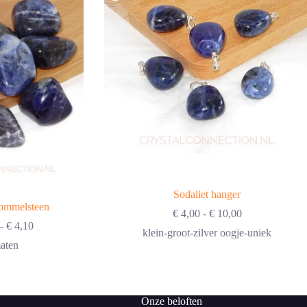
Sodaliet hanger
rommelsteen
Prijsklasse:
€
4,00
-
€
10,00
Prijsklasse:
€ 4,00
-
€
4,10
klein-groot-zilver oogje-uniek
€ 1,15
tot
aten
tot
€ 10,00
€ 4,10
Onze beloften