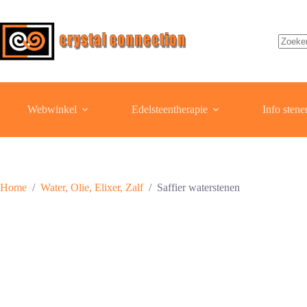
Ga
naar
de
inhoud
Geen
resulta
Webwinkel
Edelsteentherapie
Info stene
Home
/
Water, Olie, Elixer, Zalf
/
Saffier waterstenen