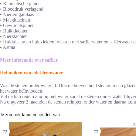
• Reumatische pijnen
• Bloeddruk verlagend
• Nier en galblaas
• Maagklachten
• Gewrichtspijnen
• Buikklachten.
• Nierklachten
• Huiduitslag en huidziekten, wassen met saffierwater en saffierwater 
• Astma
Meer informatie over saffier
Het maken van edelsteenwater
Was de stenen onder water af. Doe de hoeveelheid stenen in een glazen 
het water beïnvloeden.
Vul de kan regelmatig bij met water zodat de stenen onder water blijv
Na ongeveer 2 maanden de stenen reinigen onder water en daarna kunn
Je zou ook kunnen houden van …
-