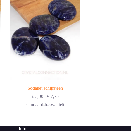
Amethist 
Sodaliet schijfsteen
€
8,50
Prijsklasse:
€
3,00
-
€
7,75
75 e
€ 3,00
standaard-b-kwaliteit
tot
€ 7,75
Info