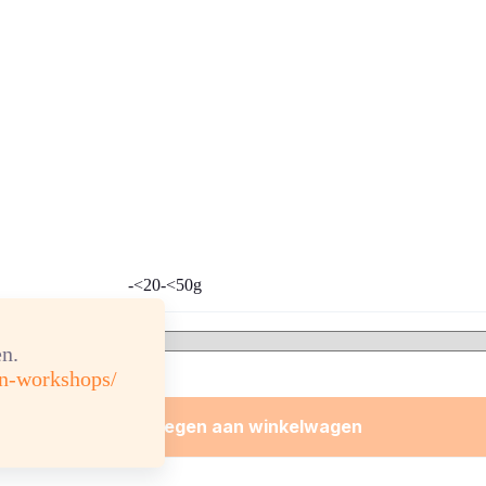
-<20-<50g
n.
en-workshops/
Toevoegen aan winkelwagen