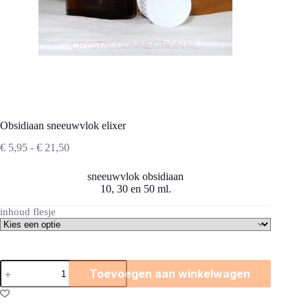
Obsidiaan sneeuwvlok elixer
Prijsklasse:
€
5,95
-
€
21,50
€ 5,95
tot
sneeuwvlok obsidiaan
€ 21,50
10, 30 en 50 ml.
inhoud flesje
Obsidiaan
Toevoegen aan winkelwagen
sneeuwvlok
elixer
aantal