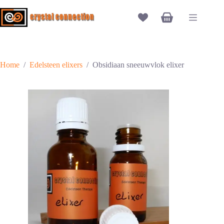
Ga
naar
Winkelwagen
de
inhoud
Home
/
Edelsteen elixers
/
Obsidiaan sneeuwvlok elixer