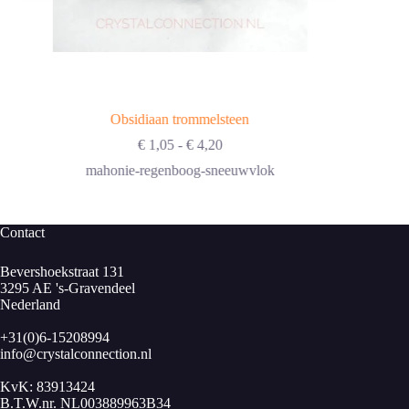
Obsidiaan trommelsteen
Prijsklasse:
€
1,05
-
€
4,20
€ 1,05
mahonie-regenboog-sneeuwvlok
tot
€ 4,20
Contact
Bevershoekstraat 131
3295 AE 's-Gravendeel
Nederland
+31(0)6-15208994
info@crystalconnection.nl
KvK: 83913424
B.T.W.nr. NL003889963B34