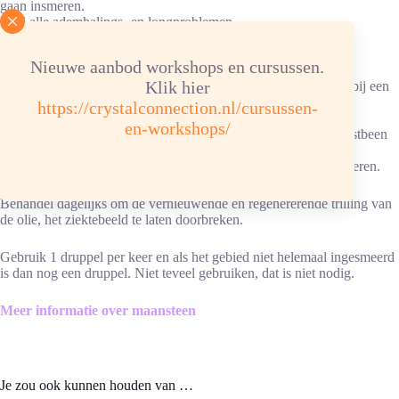
gaan insmeren.
• Bij alle ademhalings- en longproblemen.
• Bij problemen functioneren van de bijnieren.
• Vocht vasthouden, plaatsen insmeren, naar het hart toe.
Nieuwe aanbod workshops en cursussen.
• Cellulitis 1x per dag insmeren.
Klik hier
• Bij een disbalans in hormoonproductie bij de memopauze en bij een
kinderwens.
https://crystalconnection.nl/cursussen-
• Bij spierzwakte, chronische reuma, plaats insmeren.
en-workshops/
• Bij te hoog oplopende emotionele reacties, smeren op het borstbeen
en thymus.
• Olie kan ons positief begeleiden in onze dromen, slapen insmeren.
Behandel dagelijks om de vernieuwende en regenererende trilling van
de olie, het ziektebeeld te laten doorbreken.
Gebruik 1 druppel per keer en als het gebied niet helemaal ingesmeerd
is dan nog een druppel. Niet teveel gebruiken, dat is niet nodig.
Meer informatie over maansteen
Je zou ook kunnen houden van …