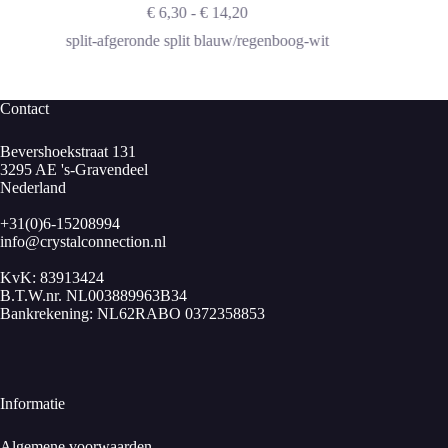
Prijsklasse:
€
6,30
-
€
14,20
€ 6,30
split-afgeronde split blauw/regenboog-wit
blauw
tot
€ 14,20
Contact
Bevershoekstraat 131
3295 AE 's-Gravendeel
Nederland
+31(0)6-15208994
info@crystalconnection.nl
KvK: 83913424
B.T.W.nr. NL003889963B34
Bankrekening: NL62RABO 0372358853
Informatie
Algemene voorwaarden