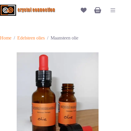
Ga
naar
Winkelwagen
de
inhoud
Home
/
Edelsteen olies
/
Maansteen olie