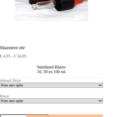
Maansteen olie
Prijsklasse:
€
4,95
-
€
34,95
€ 4,95
tot
Standaard-Blauw
€ 34,95
10, 30 en 100 ml.
inhoud flesje
Kleur
Maansteen