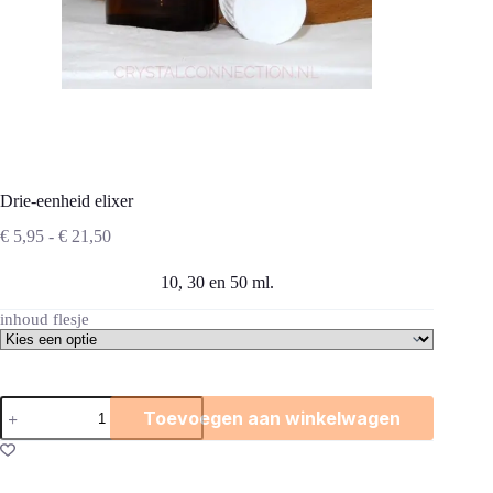
Drie-eenheid elixer
Prijsklasse:
€
5,95
-
€
21,50
€ 5,95
tot
10, 30 en 50 ml.
€ 21,50
inhoud flesje
Drie-
Toevoegen aan winkelwagen
eenheid
elixer
aantal