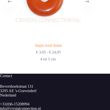
Jaspis rood donut
Prijsklasse:
€
3,05
-
€
24,95
€ 3,05
4 en 5 cm.
tot
€ 24,95
Contact
Bevershoekstraat 131
3295 AE 's-Gravendeel
Nederland
+31(0)6-15208994
info@crystalconnection.nl