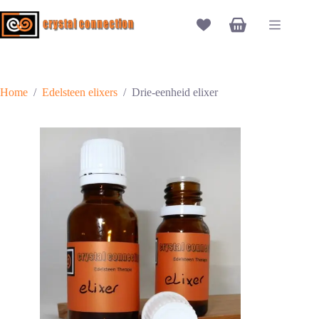
Ga
naar
Winkelwagen
de
inhoud
Home
/
Edelsteen elixers
/
Drie-eenheid elixer