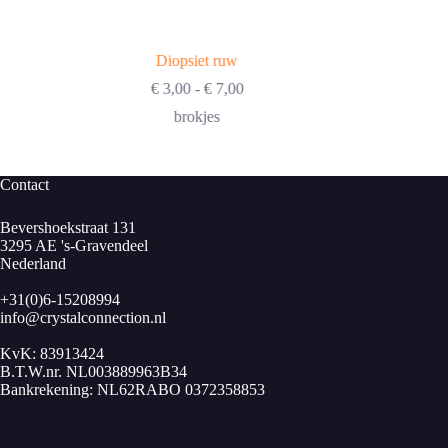
Diopsiet ruw
Prijsklasse:
€
3,00
-
€
7,00
€ 3,00
brokjes
tot
€ 7,00
Contact
Bevershoekstraat 131
3295 AE 's-Gravendeel
Nederland
+31(0)6-15208994
info@crystalconnection.nl
KvK: 83913424
B.T.W.nr. NL003889963B34
Bankrekening: NL62RABO 0372358853