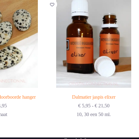
 doorboorde hanger
Dalmatier jaspis elixer
Prijsklasse:
,95
€
5,95
-
€
21,50
€ 5,95
maat
10, 30 een 50 ml.
tot
€ 21,50