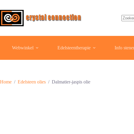
Ga
naar
de
inhoud
Geen
resulta
Webwinkel
Edelsteentherapie
Info stene
Home
/
Edelsteen olies
/
Dalmatier-jaspis olie