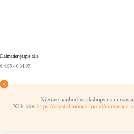
Dalmatier-jaspis olie
Prijsklasse:
€
4,95
-
€
34,95
€ 4,95
tot
€ 34,95
inhoud flesje
Nieuwe aanbod workshops en cursusse
Klik hier
https://crystalconnection.nl/cursussen-
Dalmatier-
jaspis
olie
aantal
Verlanglijst