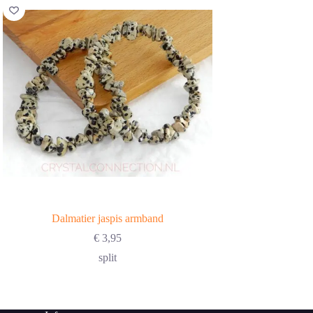
Dalmatier jaspis armband
Dalmatier 
€
3,95
€
5,00
split
klei