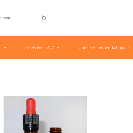
ten
n
Edelstenen A-Z
Cursussen en workshops