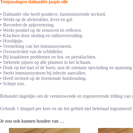
Toepassingen dalmatiër-jaspis olie
• Dalmatiër olie heeft positieve, harmoniserende invloed.
• Werkt op de alvleesklier, lever en gal.
• Bevordert de spijsvertering.
• Werkt positief op de zenuwen en reflexen.
• Klachten door straling en milieuvervuiling.
• Hoofdpijn.
• Versterking van het immuunsysteem.
• Overactiviteit van de schildklier.
• Bij kraakbeen problemen en bot- en peesklachten.
• Stekende pijnen op alle plaatsen in het lichaam.
• Druk op het hart of de borst, sust de ontstane opwinding en spanning 
• Sterkt immuunsysteem bij infectie aanvallen.
• Heeft invloed op de hormonale huishouding.
• Schept rust.
Behandel dagelijks om de vernieuwende en regenererende trilling van de
Gebruik 1 druppel per keer en als het gebied niet helemaal ingesmeerd i
Je zou ook kunnen houden van …