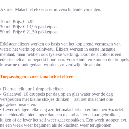
Azuriet-Malachiet elixer is er in verschillende varianten.
10 ml. Prijs: € 5,95
30 ml. Prijs: € 13,95 pakketpost
50 ml. Prijs: € 21,50 pakketpost
Edelsteenelixers werken op basis van het kopiërend vermogen van
water; het werkt op celniveau. Elixers werken in eerste instantie
mentaal, maar hebben ook fysieke werking. Door de alcohol is een
edelsteenelixer onbeperkt houdbaar. Voor kinderen kunnen de druppels
in warme drank gedaan worden, zo verdwijnt de alcohol.
Toepassingen azuriet-malachiet elixer
• Diarree: elk uur 1 druppels elixer.
• Galaanval: 10 druppels per dag op en glas water over de dag
verspreiden met kleine slokjes drinken + azuriet-malachiet olie
galgebied insmeren.
• Lever reinigen: elke dag azuriet-malachiet-elixer innemen +azuriet-
malachiet-olie, niet langer dan een maand achter elkaar gebruiken,
kijken of de lever het zelf weer gaat oppakken. Eén week stoppen evt.
na een week weer beginnen als de klachten weer terugkomen.