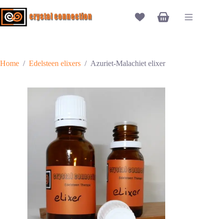
Ga
naar
Winkelwagen
de
inhoud
Home
/
Edelsteen elixers
/
Azuriet-Malachiet elixer