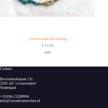
Azuriet-malachiet ketting
€
13,50
split
Contact
Bevershoekstraat 131
3295 AE 's-Gravendeel
Nederland
+31(0)6-15208994
info@crystalconnection.nl