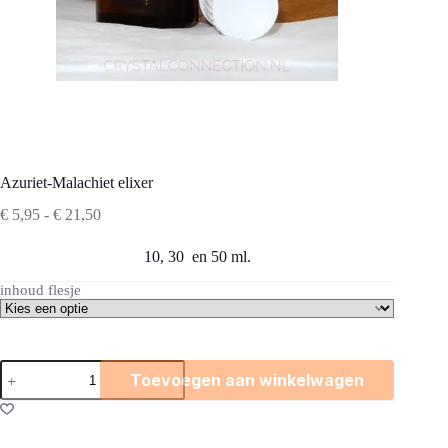
Azuriet-Malachiet elixer
Prijsklasse:
€
5,95
-
€
21,50
€ 5,95
tot
10, 30 en 50 ml.
€ 21,50
inhoud flesje
Azuriet-
Toevoegen aan winkelwagen
Malachiet
elixer
aantal