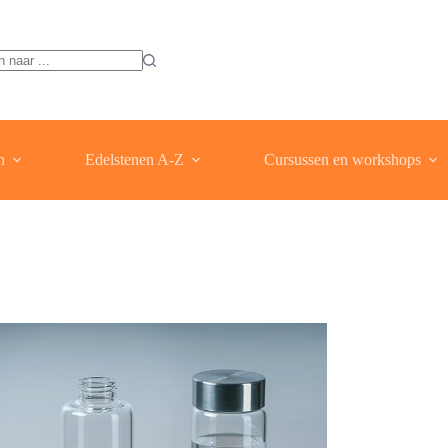
ten
n
Edelstenen A-Z
Cursussen en workshops