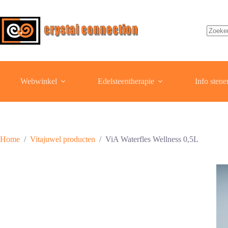
Ga
naar
de
inhoud
Geen
resulta
Webwinkel
Edelsteentherapie
Info stene
Home
/
Vitajuwel producten
/
ViA Waterfles Wellness 0,5L