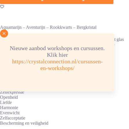
Aquamarijn – Aventurijn – Rookkwarts – Bergkristal
De Vitajuwel Forever young edelsteenstaaf is van handgemaakt glas
met een selectie van edelstenen om je drinkwater van energie te
Nieuwe aanbod workshops en cursussen.
voorzien.
Klik hier
https://crystalconnection.nl/cursussen-
Vitajuwel Forever young staat voor:
en-workshops/
Reiniging / detox
Drukvermindering
Kalmte
Communicatie
Zelfexpressie
Openheid
Liefde
Harmonie
Evenwicht
Zelfacceptatie
Bescherming en veiligheid