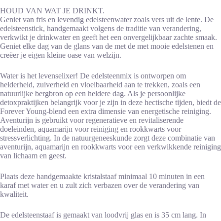
HOUD VAN WAT JE DRINKT.
Geniet van fris en levendig edelsteenwater zoals vers uit de lente. De
edelsteenstick, handgemaakt volgens de traditie van verandering,
verkwikt je drinkwater en geeft het een onvergelijkbaar zachte smaak.
Geniet elke dag van de glans van de met de met mooie edelstenen en
creëer je eigen kleine oase van welzijn.
Water is het levenselixer! De edelsteenmix is ​​ontworpen om
helderheid, zuiverheid en vloeibaarheid aan te trekken, zoals een
natuurlijke bergbron op een heldere dag. Als je persoonlijke
detoxpraktijken belangrijk voor je zijn in deze hectische tijden, biedt de
Forever Young-blend een extra dimensie van energetische reiniging.
Aventurijn is gebruikt voor regeneratieve en revitaliserende
doeleinden, aquamarijn voor reiniging en rookkwarts voor
stressverlichting. In de natuurgeneeskunde zorgt deze combinatie van
aventurijn, aquamarijn en rookkwarts voor een verkwikkende reiniging
van lichaam en geest.
Plaats deze handgemaakte kristalstaaf minimaal 10 minuten in een
karaf met water en u zult zich verbazen over de verandering van
kwaliteit.
De edelsteenstaaf is gemaakt van loodvrij glas en is 35 cm lang. In