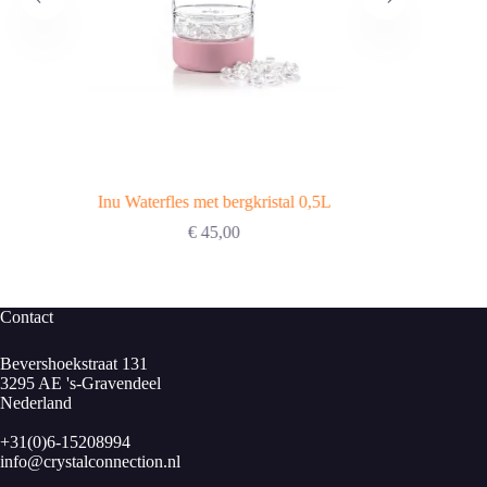
Inu Waterfles met bergkristal 0,5L
€
45,00
Contact
Bevershoekstraat 131
3295 AE 's-Gravendeel
Nederland
+31(0)6-15208994
info@crystalconnection.nl