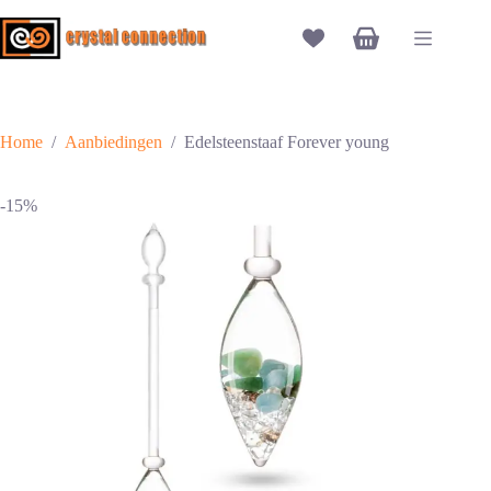
Ga
naar
Winkelwagen
de
inhoud
Home
/
Aanbiedingen
/
Edelsteenstaaf Forever young
-15%