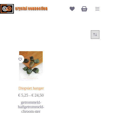
Ga
naar
Winkelwagen
de
inhoud
Diopsiet hanger
Prijsklasse:
€
5,25
-
€
24,50
€ 5,25
getrommeld-
tot
halfgetrommeld-
€ 24,50
chroom-ster