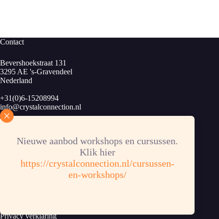
Contact
Bevershoekstraat 131
3295 AE 's-Gravendeel
Nederland
+31(0)6-15208994
info@crystalconnection.nl
KvK: 83913424
B.T.W.nr. NL003889963B34
Nieuwe aanbod workshops en cursussen.
Bankrekening: NL62RABO 0372358853
Klik hier
https://crystalconnection.nl/cursussen-
en-workshops/
Informatie
Algemene voorwaarden
Privacy verklaring