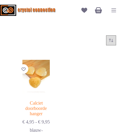
Ga
naar
Winkelwagen
de
inhoud
Calciet
doorboorde
hanger
Prijsklasse:
€
4,95
-
€
9,95
€ 4,95
blauw-