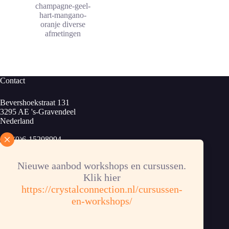
tot
champagne-geel-
€ 9,95
hart-mangano-
oranje diverse
afmetingen
Contact
Bevershoekstraat 131
3295 AE 's-Gravendeel
Nederland
+31(0)6-15208994
info@crystalconnection.nl
Nieuwe aanbod workshops en cursussen.
KvK: 83913424
Klik hier
B.T.W.nr. NL003889963B34
Bankrekening: NL62RABO 0372358853
https://crystalconnection.nl/cursussen-
en-workshops/