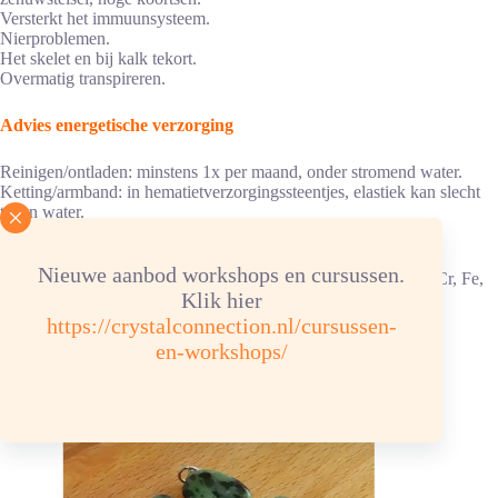
Versterkt het immuunsysteem.
Nierproblemen.
Het skelet en bij kalk tekort.
Overmatig transpireren.
Advies energetische verzorging
Reinigen/ontladen: minstens 1x per maand, onder stromend water.
Ketting/armband: in hematietverzorgingssteentjes, elastiek kan slecht
tegen water.
Opladen: aansluitend, 6 uur in de zon/daglicht.
Nieuwe aanbod workshops en cursussen.
Chemische samenstelling: Ca2Al3[O/OH/SiO4/Si2O7] + Ba, Cr, Fe,
Klik hier
Mg, Mn, Sr, V. Hardheid 6-6,5
Kleur: groen met zwart, bruin
https://crystalconnection.nl/cursussen-
en-workshops/
Je zou ook kunnen houden van …