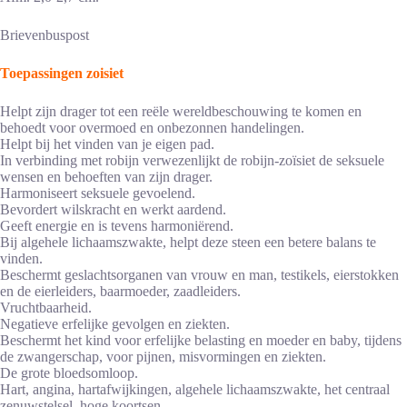
Brievenbuspost
Toepassingen zoisiet
Helpt zijn drager tot een reële wereldbeschouwing te komen en
behoedt voor overmoed en onbezonnen handelingen.
Helpt bij het vinden van je eigen pad.
In verbinding met robijn verwezenlijkt de robijn-zoïsiet de seksuele
wensen en behoeften van zijn drager.
Harmoniseert seksuele gevoelend.
Bevordert wilskracht en werkt aardend.
Geeft energie en is tevens harmoniërend.
Bij algehele lichaamszwakte, helpt deze steen een betere balans te
vinden.
Beschermt geslachtsorganen van vrouw en man, testikels, eierstokken
en de eierleiders, baarmoeder, zaadleiders.
Vruchtbaarheid.
Negatieve erfelijke gevolgen en ziekten.
Beschermt het kind voor erfelijke belasting en moeder en baby, tijdens
de zwangerschap, voor pijnen, misvormingen en ziekten.
De grote bloedsomloop.
Hart, angina, hartafwijkingen, algehele lichaamszwakte, het centraal
zenuwstelsel, hoge koortsen.