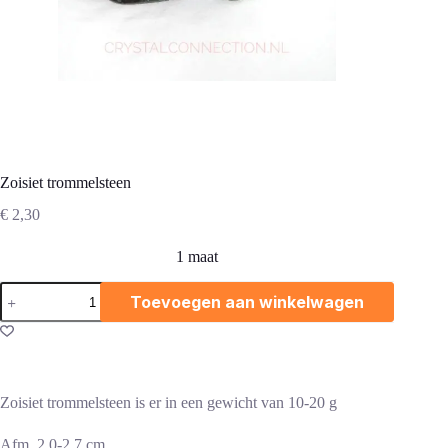
Zoisiet trommelsteen
€
2,30
1 maat
Zoisiet
Toevoegen aan winkelwagen
trommelsteen
aantal
Zoisiet trommelsteen is er in een gewicht van 10-20 g
Afm. 2,0-2,7 cm.