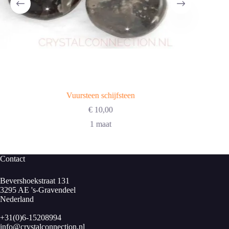
Vuursteen schijfsteen
€
10,00
1 maat
Contact
Bevershoekstraat 131
3295 AE 's-Gravendeel
Nederland
+31(0)6-15208994
info@crystalconnection.nl