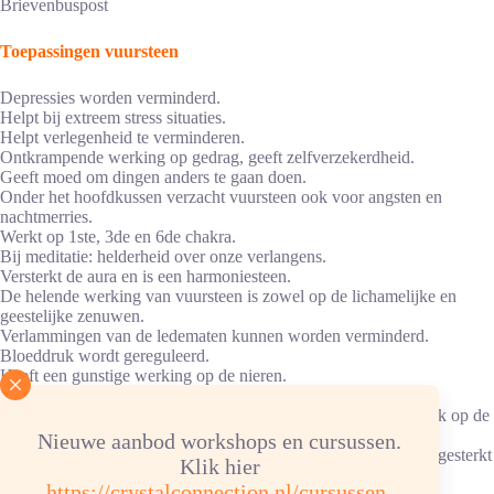
Brievenbuspost
Toepassingen vuursteen
Depressies worden verminderd.
Helpt bij extreem stress situaties.
Helpt verlegenheid te verminderen.
Ontkrampende werking op gedrag, geeft zelfverzekerdheid.
Geeft moed om dingen anders te gaan doen.
Onder het hoofdkussen verzacht vuursteen ook voor angsten en
nachtmerries.
Werkt op 1ste, 3de en 6de chakra.
Bij meditatie: helderheid over onze verlangens.
Versterkt de aura en is een harmoniesteen.
De helende werking van vuursteen is zowel op de lichamelijke en
geestelijke zenuwen.
Verlammingen van de ledematen kunnen worden verminderd.
Bloeddruk wordt gereguleerd.
Heeft een gunstige werking op de nieren.
Beschermt tegen nierbekkenontsteking en urineweginfecties.
De helende krachten van de vuursteen richten zich voornamelijk op de
hormonen
Nieuwe aanbod workshops en cursussen.
Ook de endocriene klieren die de hormonen aansturen worden gesterkt
Klik hier
door het dragen van deze steen.
https://crystalconnection.nl/cursussen-