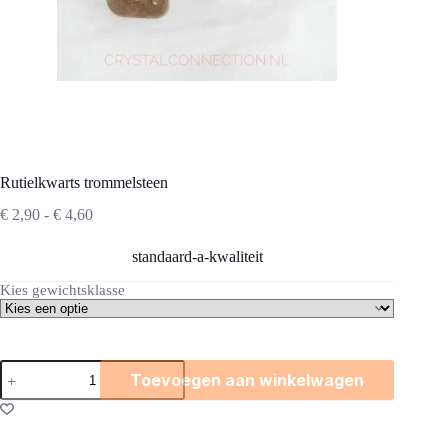
Rutielkwarts trommelsteen
Prijsklasse:
€
2,90
-
€
4,60
€ 2,90
tot
standaard-a-kwaliteit
€ 4,60
Kies gewichtsklasse
Rutielkwarts
Toevoegen aan winkelwagen
trommelsteen
aantal