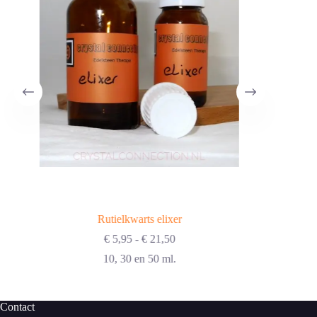
Rutielkwarts elixer
Prijsklasse:
€
5,95
-
€
21,50
€ 5,95
10, 30 en 50 ml.
tot
€ 21,50
Contact