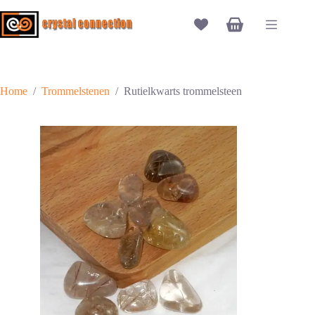
Ga
naar
Winkelwagen
de
inhoud
Home
/
Trommelstenen
/
Rutielkwarts trommelsteen