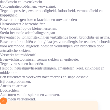
daadkracht en levenskracht.
Concentratieproblemen, verwarring.
Tegen depressies, zwaarmoedigheid, futloosheid, vermoeidheid en
koppigheid.
Beschermt tegen bozen krachten en onwaarheden
Harmoniseert 2 hersenhelften.
Werkt positief op de kleine hersenen.
Sterkt het totale ademhalingsorgaan.
Preventief bij longontsteking en vastzittende hoest, bronchitis en astma.
Beschermt bronchiën en longblaasjes voor allergische reacties, behoedt
voor ademnood, hijgende hoest en verkrampen van bronchiën door
astmatische ziekten.
Versterkt het middenrif.
Evenwichtsstoornissen, zenuwziekten en epilepsie.
Tegen virussen en bacteriën.
Helpt bij neusslijmvliesontstekingen, amandelen, keel, kinkhoest en
middenoor.
Een rutielkwarts voorkomt nachtmerries en slapeloosheid.
Bij blaasproblemen.
Artritis en artrose.
Botklachten.
Aansturen van de spieren en zenuwen.
Algemeen versterkend.
Immuunsysteem.