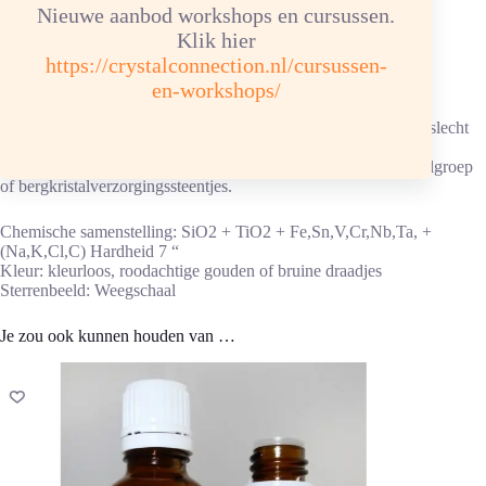
Nieuwe aanbod workshops en cursussen.
Meer informatie over rutielkwarts
Klik hier
https://crystalconnection.nl/cursussen-
Advies energetische verzorging
en-workshops/
Reinigen/ontladen: 1 tot 2x per maand onder stromend water.
Ketting/armband: in hematietverzorgingssteentjes, elastiek kan slecht
tegen water.
Opladen: aansluitend, in zon/daglicht of 4 uur in een bergkristalgroep
of bergkristalverzorgingssteentjes.
Chemische samenstelling: SiO2 + TiO2 + Fe,Sn,V,Cr,Nb,Ta, +
(Na,K,Cl,C) Hardheid 7 “
Kleur: kleurloos, roodachtige gouden of bruine draadjes
Sterrenbeeld: Weegschaal
Je zou ook kunnen houden van …