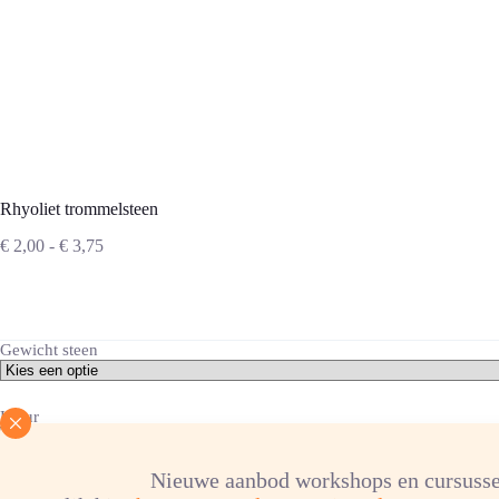
Rhyoliet trommelsteen
Prijsklasse:
€
2,00
-
€
3,75
€ 2,00
tot
€ 3,75
Gewicht steen
Kleur
Nieuwe aanbod workshops en cursusse