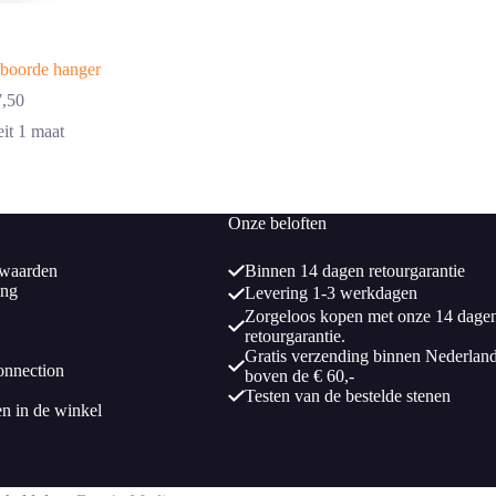
rboorde hanger
,50
eit 1 maat
Onze beloften
waarden
Binnen 14 dagen retourgarantie
ing
Levering 1-3 werkdagen
Zorgeloos kopen met onze 14 dage
retourgarantie.
Gratis verzending binnen Nederlan
onnection
boven de € 60,-
Testen van de bestelde stenen
en in de winkel