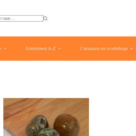
ten
n
Edelstenen A-Z
Cursussen en workshops