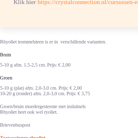
Klik hier
https://crystalconnection.nl/cursussen-
Rhyoliet
trommelsteen
aantal
Verlanglijst
Rhyoliet trommelsteen is er in verschillende varianten.
Bruin
5-10 g afm. 1,5-2,5 cm. Prijs: € 2,00
Groen
5-10 g (plat) afm. 2,0-3,0 cm. Prijs: € 2,00
10-20 g (ronder) afm. 2,0-3,0 cm. Prijs: € 3,75
Groen/bruin moedergesteente met insluitsels
Rhyoliet heet ook wel ryoliet.
Brievenbuspost
Toepassingen rhyoliet