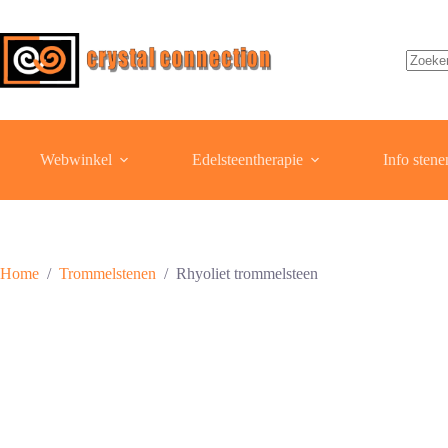
Ga
naar
de
inhoud
Geen
resulta
Webwinkel
Edelsteentherapie
Info stene
Home
/
Trommelstenen
/
Rhyoliet trommelsteen