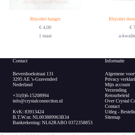
Rhyoliet hanger
Rhyoliet doo
€
4,00
€
7
1 maat
a-kwalit
Contact
Informatie
Bevershoekstraat 131
Algemene voor
3295 AE 's-Gravendeel
Privacy verklar
Nederland
Mijn account
Verzending
+31(0)6-15208994
Retourbeleid
info@crystalconnection.nl
Over Crystal C
Contact
KvK: 83913424
Uitleg - Bestell
B.T.W.nr. NL003889963B34
Sitemap
Bankrekening: NL62RABO 0372358853