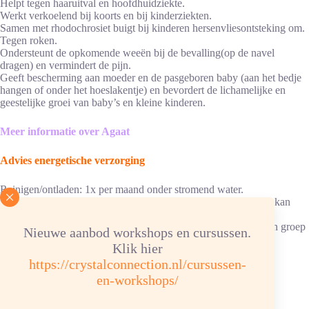
Helpt tegen haaruitval en hoofdhuidziekte.
Werkt verkoelend bij koorts en bij kinderziekten.
Samen met rhodochrosiet buigt bij kinderen hersenvliesontsteking om.
Tegen roken.
Ondersteunt de opkomende weeën bij de bevalling(op de navel
dragen) en vermindert de pijn.
Geeft bescherming aan moeder en de pasgeboren baby (aan het bedje
hangen of onder het hoeslakentje) en bevordert de lichamelijke en
geestelijke groei van baby’s en kleine kinderen.
Meer informatie over Agaat
Advies energetische verzorging
Reinigen/ontladen: 1x per maand onder stromend water.
Ketting/armband 6 uur in hematietverzorgingssteentjes elastiek kan
slecht tegen water.
Opladen: aansluitend, 6 uur in de zon/daglicht opladen of in een groep
Nieuwe aanbod workshops en cursussen.
bergkristalgroep/bergkristalverzorgingssteentjes.
Klik hier
https://crystalconnection.nl/cursussen-
Chemische samenstelling: SiO² Hardheid 7
en-workshops/
Kleur: roze, grijs tot wit, zacht geband.
Vindplaats: Botswana