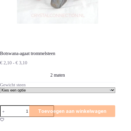
Botswana-agaat trommelsteen
Prijsklasse:
€
2,10
-
€
3,10
€ 2,10
tot
2 maten
€ 3,10
Gewicht steen
Botswana-
Toevoegen aan winkelwagen
agaat
trommelsteen
aantal