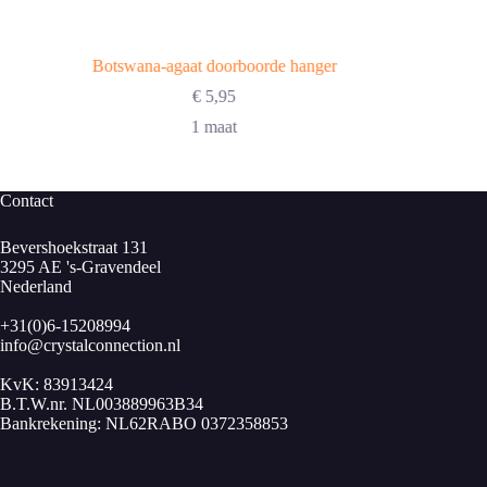
Botswana-agaat doorboorde hanger
€
5,95
1 maat
Contact
Bevershoekstraat 131
3295 AE 's-Gravendeel
Nederland
+31(0)6-15208994
info@crystalconnection.nl
KvK: 83913424
B.T.W.nr. NL003889963B34
Bankrekening: NL62RABO 0372358853