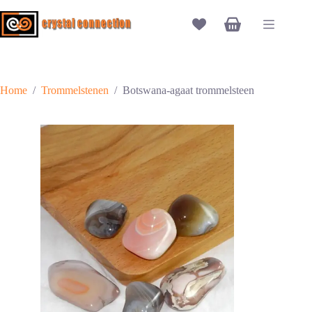
Ga
naar
Winkelwagen
de
inhoud
Home
/
Trommelstenen
/
Botswana-agaat trommelsteen