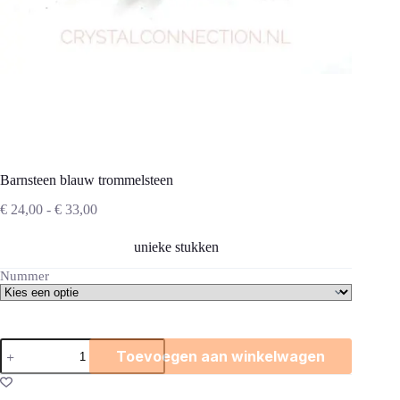
Barnsteen blauw trommelsteen
Prijsklasse:
€
24,00
-
€
33,00
€ 24,00
tot
unieke stukken
€ 33,00
Nummer
Barnsteen
Toevoegen aan winkelwagen
blauw
trommelsteen
aantal