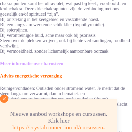
chakra punten komt het ultraviolet, wat past bij keel-, voorhoofd- en
kruinchakra. Deze drie chakrapunten zijn de verbinding met ons
geestelijk en/of spiritueel “zijn”.
Bij ontsteking in het keelgebied en vastzittende hoest.
Bij een langzaam werkende schildklier (hypothyreoïdie).
Bij spierpijnen.
Bij verontreinigde huid, acne maar ook bij psoriasis.
Steen over de plekken wrijven, ook bij lichte verbrandingen, roodheid
verdwijnt.
Bij vermoeidheid, zonder lichamelijk aantoonbare oorzaak.
Meer informatie over barnsteen
Advies energetische verzorging
Reinigen/ontladen: Ontladen onder stromend water. Je merkt dat de
steen langzaam verwarmt, dan in hematiet- en
bergkristalverzorgingssteentjes een nacht ontladen (droog).
Ketting/armband: in hematietverzorgingssteentjes, elastiek kan slecht
tegen water.
Nieuwe aanbod workshops en cursussen.
Opladen: aansluitend max. 6 uur in daglicht. Barnsteen is erg
Klik hier
zuurgevoelig
https://crystalconnection.nl/cursussen-