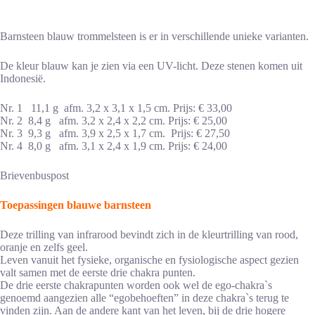
Barnsteen blauw trommelsteen is er in verschillende unieke varianten.
De kleur blauw kan je zien via een UV-licht. Deze stenen komen uit
Indonesië.
Nr. 1 11,1 g afm. 3,2 x 3,1 x 1,5 cm. Prijs: € 33,00
Nr. 2 8,4 g afm. 3,2 x 2,4 x 2,2 cm. Prijs: € 25,00
Nr. 3 9,3 g afm. 3,9 x 2,5 x 1,7 cm. Prijs: € 27,50
Nr. 4 8,0 g afm. 3,1 x 2,4 x 1,9 cm. Prijs: € 24,00
Brievenbuspost
Toepassingen blauwe barnsteen
Deze trilling van infrarood bevindt zich in de kleurtrilling van rood,
oranje en zelfs geel.
Leven vanuit het fysieke, organische en fysiologische aspect gezien
valt samen met de eerste drie chakra punten.
De drie eerste chakrapunten worden ook wel de ego-chakra`s
genoemd aangezien alle “egobehoeften” in deze chakra`s terug te
vinden zijn. Aan de andere kant van het leven, bij de drie hogere