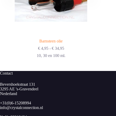
Barnsteen olie
Prijsklasse:
€
4,95
-
€
34,95
€ 4,95
10, 30 en 100 ml.
tot
€ 34,95
Contact
Bevershoekstraat 131
3295 AE 's-Gravendeel
Nederland
+31(0)6-15208994
info@crystalconnection.nl