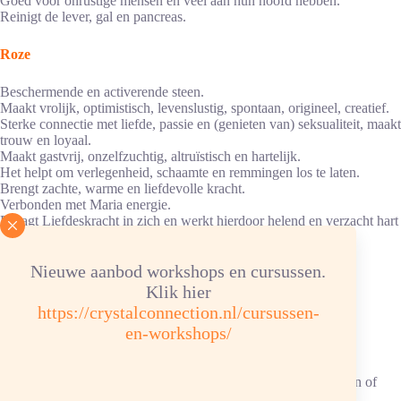
Goed voor onrustige mensen en veel aan hun hoofd hebben.
Reinigt de lever, gal en pancreas.
Roze
Beschermende en activerende steen.
Maakt vrolijk, optimistisch, levenslustig, spontaan, origineel, creatief.
Sterke connectie met liefde, passie en (genieten van) seksualiteit, maakt
trouw en loyaal.
Maakt gastvrij, onzelfzuchtig, altruïstisch en hartelijk.
Het helpt om verlegenheid, schaamte en remmingen los te laten.
Brengt zachte, warme en liefdevolle kracht.
Verbonden met Maria energie.
Draagt Liefdeskracht in zich en werkt hierdoor helend en verzacht hart
en innerlijk kind stukjes.
Heelt diepe pijn of intens verdriet.
Helpt emoties te verwerken.
Nieuwe aanbod workshops en cursussen.
Is rustgevend en tegen angsten.
Klik hier
Activeert het hartchakra en werkt aardend.
https://crystalconnection.nl/cursussen-
Bij examens.
en-workshops/
Verbonden met hartchakra en keelchakra.
Goed voor hartklachten en stimuleert dagdromen.
Versterkt botten en spierenstelsel, bij krampen.
Goed voor onrustige baby’s die schokkende bewegingen maken of
ADHD-achtig gedrag vertonen.