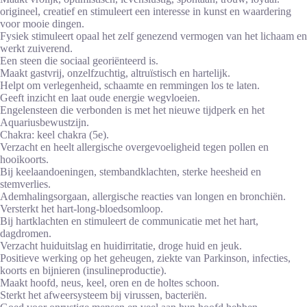
origineel, creatief en stimuleert een interesse in kunst en waardering
voor mooie dingen.
Fysiek stimuleert opaal het zelf genezend vermogen van het lichaam en
werkt zuiverend.
Een steen die sociaal georiënteerd is.
Maakt gastvrij, onzelfzuchtig, altruïstisch en hartelijk.
Helpt om verlegenheid, schaamte en remmingen los te laten.
Geeft inzicht en laat oude energie wegvloeien.
Engelensteen die verbonden is met het nieuwe tijdperk en het
Aquariusbewustzijn.
Chakra: keel chakra (5e).
Verzacht en heelt allergische overgevoeligheid tegen pollen en
hooikoorts.
Bij keelaandoeningen, stembandklachten, sterke heesheid en
stemverlies.
Ademhalingsorgaan, allergische reacties van longen en bronchiën.
Versterkt het hart-long-bloedsomloop.
Bij hartklachten en stimuleert de communicatie met het hart,
dagdromen.
Verzacht huiduitslag en huidirritatie, droge huid en jeuk.
Positieve werking op het geheugen, ziekte van Parkinson, infecties,
koorts en bijnieren (insulineproductie).
Maakt hoofd, neus, keel, oren en de holtes schoon.
Sterkt het afweersysteem bij virussen, bacteriën.