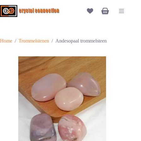
Ga
naar
Winkelwagen
de
inhoud
Home
/
Trommelstenen
/
Andesopaal trommelsteen