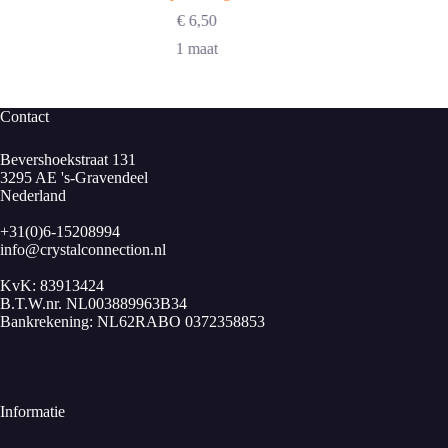
€
6,50
1 maat
Contact
Bevershoekstraat 131
3295 AE 's-Gravendeel
Nederland
+31(0)6-15208994
info@crystalconnection.nl
KvK: 83913424
B.T.W.nr. NL003889963B34
Bankrekening: NL62RABO 0372358853
Informatie