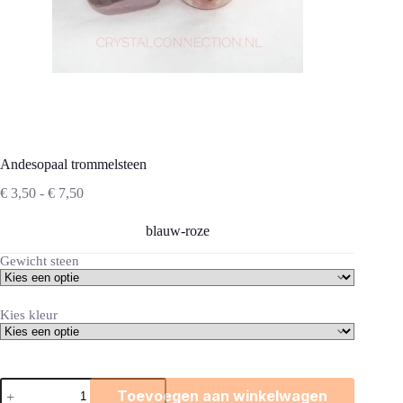
Andesopaal trommelsteen
Prijsklasse:
€
3,50
-
€
7,50
€ 3,50
tot
blauw-roze
€ 7,50
Gewicht steen
Kies kleur
Andesopaal
Toevoegen aan winkelwagen
trommelsteen