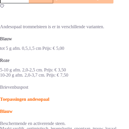
aantal
Andesopaal trommelsteen is er in verschillende varianten.
Blauw
tot 5 g afm. 0,5,1,5 cm Prijs: € 5,00
Roze
5-10 g afm. 2,0-2,5 cm. Prijs: € 3,50
10-20 g afm. 2,0-3,7 cm. Prijs: € 7,50
Brievenbuspost
Toepassingen andesopaal
Blauw
Beschermende en activerende steen.
Maakt vrolijk, optimistisch, levenslustig, spontaan, trouw, loyaal.