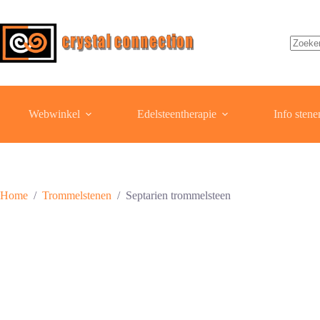
Ga
naar
de
inhoud
Geen
resulta
Webwinkel
Edelsteentherapie
Info stene
Home
/
Trommelstenen
/
Septarien trommelsteen