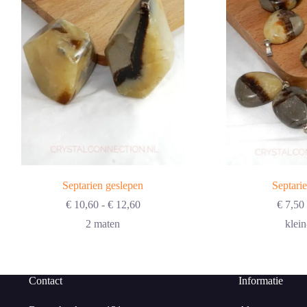
Septarien geslepen
Septari
Prijsklasse:
€
10,60
-
€
12,60
€
7,50
€ 10,60
2 maten
klein
tot
€ 12,60
Contact
Informatie