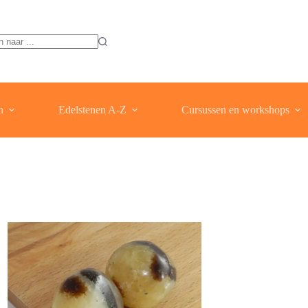
ten
n
Edelstenen A-Z
Cursussen en workshops