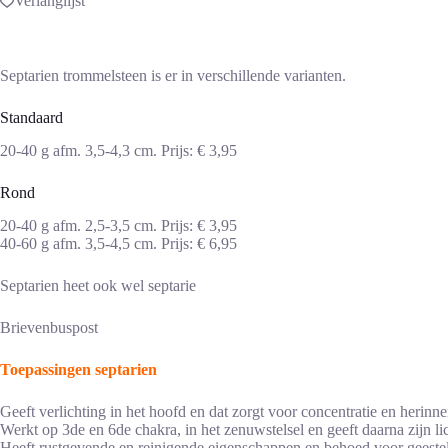
Verlanglijst
Septarien trommelsteen is er in verschillende varianten.
Standaard
20-40 g afm. 3,5-4,3 cm. Prijs: € 3,95
Rond
20-40 g afm. 2,5-3,5 cm. Prijs: € 3,95
40-60 g afm. 3,5-4,5 cm. Prijs: € 6,95
Septarien heet ook wel septarie
Brievenbuspost
Toepassingen septarien
Geeft verlichting in het hoofd en dat zorgt voor concentratie en herin
Werkt op 3de en 6de chakra, in het zenuwstelsel en geeft daarna zijn l
Heeft rustgevende en reinigende eigenschappen en behoed voor geeste