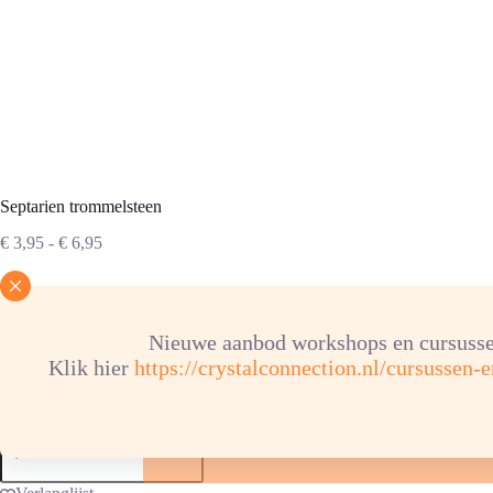
Septarien trommelsteen
Prijsklasse:
€
3,95
-
€
6,95
€ 3,95
tot
€ 6,95
Nieuwe aanbod workshops en cursusse
Gewicht steen
Klik hier
https://crystalconnection.nl/cursussen-
Septarien
trommelsteen
aantal