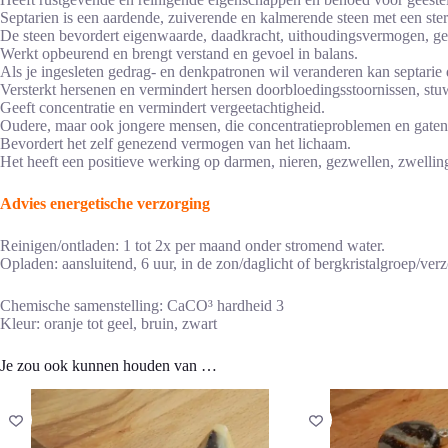
Septarien is een aardende, zuiverende en kalmerende steen met een ster
De steen bevordert eigenwaarde, daadkracht, uithoudingsvermogen, ged
Werkt opbeurend en brengt verstand en gevoel in balans.
Als je ingesleten gedrag- en denkpatronen wil veranderen kan septarie
Versterkt hersenen en vermindert hersen doorbloedingsstoornissen, stu
Geeft concentratie en vermindert vergeetachtigheid.
Oudere, maar ook jongere mensen, die concentratieproblemen en gaten
Bevordert het zelf genezend vermogen van het lichaam.
Het heeft een positieve werking op darmen, nieren, gezwellen, zwelling
Advies energetische verzorging
Reinigen/ontladen: 1 tot 2x per maand onder stromend water.
Opladen: aansluitend, 6 uur, in de zon/daglicht of bergkristalgroep/verz
Chemische samenstelling: CaCO³ hardheid 3
Kleur: oranje tot geel, bruin, zwart
Je zou ook kunnen houden van …