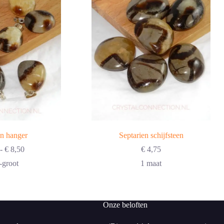
en hanger
Septarien schijfsteen
Prijsklasse:
-
€
8,50
€
4,75
€ 7,50
-groot
1 maat
tot
€ 8,50
Onze beloften