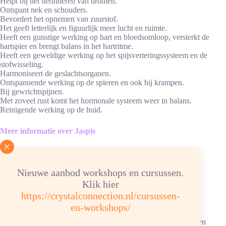
Helpt bij het herinneren van dromen.
Ontspant nek en schouders.
Bevordert het opnemen van zuurstof.
Het geeft letterlijk en figuurlijk meer lucht en ruimte.
Heeft een gunstige werking op hart en bloedsomloop, versterkt de
hartspier en brengt balans in het hartritme.
Heeft een geweldige werking op het spijsverteringssysteem en de
stofwisseling.
Harmoniseert de geslachtsorganen.
Ontspannende werking op de spieren en ook bij krampen.
Bij gewrichtspijnen.
Met zoveel rust komt het hormonale systeem weer in balans.
Reinigende werking op de huid.
Meer informatie over Jaspis
Advies energetisch reinigen:
Nieuwe aanbod workshops en cursussen.
Reinigen/ontladen: 1x per 2 weken onder stromend water of in
hematietverzorgingssteentjes.
Klik hier
Opladen: aansluitend, in de zon/daglicht of een nacht in
https://crystalconnection.nl/cursussen-
bergkristalverzorgingssteentjes.
en-workshops/
Chemische samenstelling: SiO2, amazoniet, zwarte toermalijn en