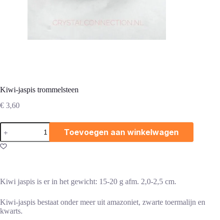
Kiwi-jaspis trommelsteen
€
3,60
Kiwi-
Toevoegen aan winkelwagen
jaspis
trommelsteen
aantal
Kiwi jaspis is er in het gewicht: 15-20 g afm. 2,0-2,5 cm.
Kiwi-jaspis bestaat onder meer uit amazoniet, zwarte toermalijn en
kwarts.