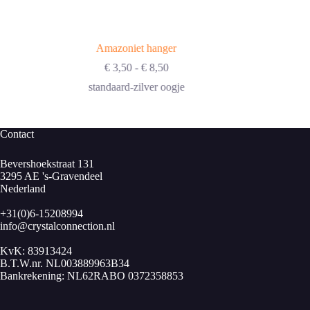
Amazoniet hanger
Prijsklasse:
€
3,50
-
€
8,50
€ 3,50
standaard-zilver oogje
tot
€ 8,50
Contact
Bevershoekstraat 131
3295 AE 's-Gravendeel
Nederland
+31(0)6-15208994
info@crystalconnection.nl
KvK: 83913424
B.T.W.nr. NL003889963B34
Bankrekening: NL62RABO 0372358853