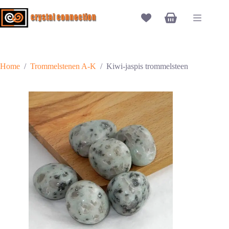
Ga
naar
Winkelwagen
de
inhoud
Home
/
Trommelstenen A-K
/
Kiwi-jaspis trommelsteen