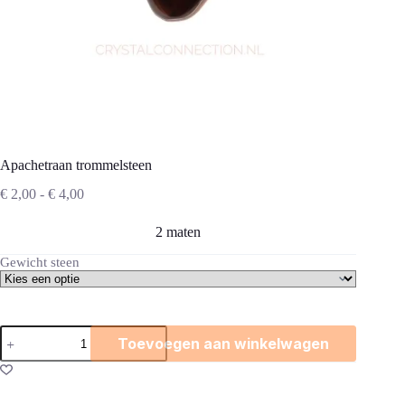
Apachetraan trommelsteen
Prijsklasse:
€
2,00
-
€
4,00
€ 2,00
tot
2 maten
€ 4,00
Gewicht steen
Apachetraan
Toevoegen aan winkelwagen
trommelsteen
aantal