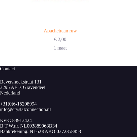
Apachetraan ruw
€
2,00
1 maat
Contact
Bevershoekstraat 131
3295 AE 's-Gravendeel
Nederland
+31(0)6-15208994
info@crystalconnection.nl
KvK: 83913424
B.T.W.nr. NL003889963B34
Bankrekening: NL62RABO 0372358853