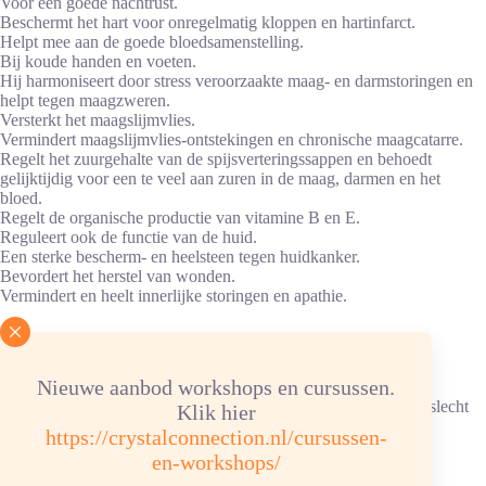
Voor een goede nachtrust.
Beschermt het hart voor onregelmatig kloppen en hartinfarct.
Helpt mee aan de goede bloedsamenstelling.
Bij koude handen en voeten.
Hij harmoniseert door stress veroorzaakte maag- en darmstoringen en
helpt tegen maagzweren.
Versterkt het maagslijmvlies.
Vermindert maagslijmvlies-ontstekingen en chronische maagcatarre.
Regelt het zuurgehalte van de spijsverteringssappen en behoedt
gelijktijdig voor een te veel aan zuren in de maag, darmen en het
bloed.
Regelt de organische productie van vitamine B en E.
Reguleert ook de functie van de huid.
Een sterke bescherm- en heelsteen tegen huidkanker.
Bevordert het herstel van wonden.
Vermindert en heelt innerlijke storingen en apathie.
Advies energetische verzorging
Nieuwe aanbod workshops en cursussen.
Reinigen/ontladen: 1x per maand onder stromend water.
Ketting/armband: in hematietverzorgingssteentjes, elastiek kan slecht
Klik hier
tegen water.
https://crystalconnection.nl/cursussen-
Opladen: aansluitend 6 uur in een bergkristalgroep of
en-workshops/
bergkristalverzorgingssteentjes.