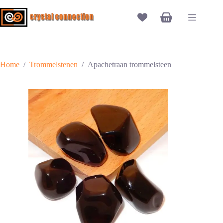
Ga
naar
Winkelwagen
de
inhoud
Home
/
Trommelstenen
/
Apachetraan trommelsteen