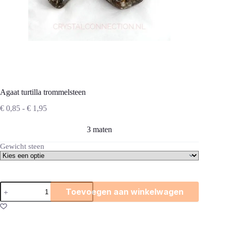
Agaat turtilla trommelsteen
Prijsklasse:
€
0,85
-
€
1,95
€ 0,85
tot
3 maten
€ 1,95
Gewicht steen
Agaat
Toevoegen aan winkelwagen
turtilla
trommelsteen
aantal