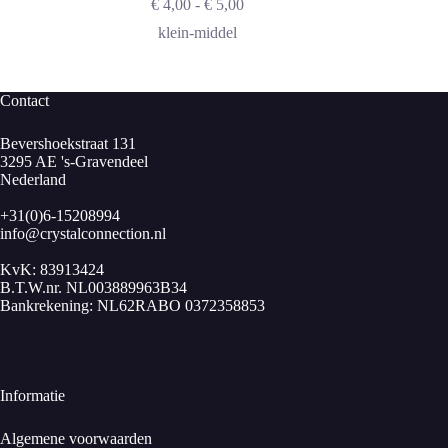
Prijsklasse:
€
4,00
-
€
5,00
€ 4,00
klein-middel
tot
€ 5,00
Contact
Bevershoekstraat 131
3295 AE 's-Gravendeel
Nederland
+31(0)6-15208994
info@crystalconnection.nl
KvK: 83913424
B.T.W.nr. NL003889963B34
Bankrekening: NL62RABO 0372358853
Informatie
Algemene voorwaarden