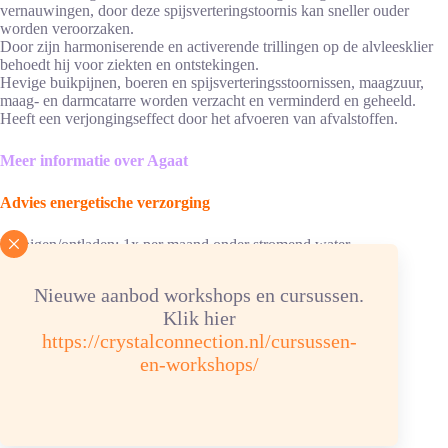
vernauwingen, door deze spijsverteringstoornis kan sneller ouder
worden veroorzaken.
Door zijn harmoniserende en activerende trillingen op de alvleesklier
behoedt hij voor ziekten en ontstekingen.
Hevige buikpijnen, boeren en spijsverteringsstoornissen, maagzuur,
maag- en darmcatarre worden verzacht en verminderd en geheeld.
Heeft een verjongingseffect door het afvoeren van afvalstoffen.
Meer informatie over Agaat
Advies energetische verzorging
Reinigen/ontladen: 1x per maand onder stromend water.
Opladen: Aansluitend: 4 uur in de zon opladen of in een groep
bergkristal of bergkristalverzorgingssteentjes.
Nieuwe aanbod workshops en cursussen.
Klik hier
Chemische samenstelling: SiO² Hardheid 7
https://crystalconnection.nl/cursussen-
Kleur: bruin, zwart, grijs, wit
en-workshops/
Je zou ook kunnen houden van …