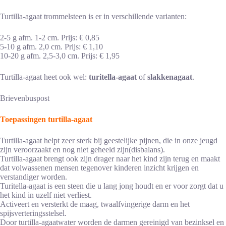
Turtilla-agaat trommelsteen is er in verschillende varianten:
2-5 g afm. 1-2 cm. Prijs: € 0,85
5-10 g afm. 2,0 cm. Prijs: € 1,10
10-20 g afm. 2,5-3,0 cm. Prijs: € 1,95
Turtilla-agaat heet ook wel:
turitella-agaat
of
slakkenagaat
.
Brievenbuspost
Toepassingen turtilla-agaat
Turtilla-agaat helpt zeer sterk bij geestelijke pijnen, die in onze jeugd
zijn veroorzaakt en nog niet geheeld zijn(disbalans).
Turtilla-agaat brengt ook zijn drager naar het kind zijn terug en maakt
dat volwassenen mensen tegenover kinderen inzicht krijgen en
verstandiger worden.
Turitella-agaat is een steen die u lang jong houdt en er voor zorgt dat u
het kind in uzelf niet verliest.
Activeert en versterkt de maag, twaalfvingerige darm en het
spijsverteringsstelsel.
Door turtilla-agaatwater worden de darmen gereinigd van bezinksel en