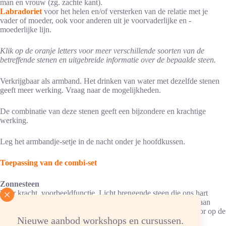
man en vrouw (zg. zachte kant).
Labradoriet
voor het helen en/of versterken van de relatie met je
vader of moeder, ook voor anderen uit je voorvaderlijke en -
moederlijke lijn.
Klik op de oranje letters voor meer verschillende soorten van de
betreffende stenen en uitgebreide informatie over de bepaalde steen.
Verkrijgbaar als armband. Het drinken van water met dezelfde stenen
geeft meer werking. Vraag naar de mogelijkheden.
De combinatie van deze stenen geeft een bijzondere en krachtige
werking.
Leg het armbandje-setje in de nacht onder je hoofdkussen.
Toepassing van de combi-set
Zonnesteen
Voor kracht, voorbeeldfunctie. Licht brengende steen die ons hart
verwarmt. Vermindert melancholie en depressies. Geeft kracht aan
geestelijk zwakke mensen. Geeft zelfbeheersing en behoedt voor op de
Nieuwe aanbod workshops en cursussen.
vlucht slaan in dromen en fantasieën. Bevordert vitaliteit en het