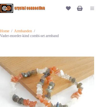
Ga
naar
Winkelwagen
de
inhoud
Home
/
Armbanden
/
Vader-moeder-kind combi-set armband