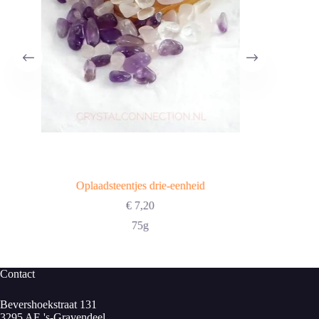
Oplaadsteentjes drie-eenheid
€
7,20
75g
Contact
Bevershoekstraat 131
3295 AE 's-Gravendeel