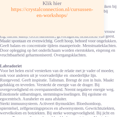
uithoudingsvermogen. Tegen chronische vermoeidheid.
Klik hier
Tegen slaapstoornissen, bij ziekten en uitputting. Goed te gebruiken bij
https://crystalconnection.nl/cursussen-
gewricht- en botziekten, heupgewricht, gewrichtsreuma. Helpt bij
en-workshops/
ziekten en uitputting. Bij stofwisselingsziekten.
Maansteen
Voor troost, vergiffenis, genade. Emoties versterken bij man en vrouw
(zg. zachte kant). Geeft harmonie, gevoeligheid, helderheid van geest.
Maakt spontaan en evenwichtig. Geeft hoop, behoed voor ongelukken.
Geeft balans en concentratie tijdens maanperiode. Menstruatieklachten.
Door oplegging op het onderlichaam worden eierstokken, eisprong en
vruchtbaarheid geharmoniseerd. Overgangsklachten.
Labradoriet
Voor het helen en/of versterken van de relatie met je vader of moeder,
ook voor anderen uit je voorvaderlijke en -moederlijke lijn.
Rustgevend. Geeft inspiratie. Talisman. Brengt de zon in huis. Maakt
gelukkig en tevreden. Versterkt de energie van de drager. Bij
overgevoeligheid en overspannenheid. Neemt negatieve energie weg.
Emotionele uitbarstingen, stemmingswisselingen. Bij egoïsme en
egocentrisch. Auraheler en aura afsluiter.
Sterkt immuunsysteem. Activeert thymusklier. Bloedsomloop,
spierstelsel, zelfgenezingsproces en afweersysteem. Gewrichtsziekten,
wervelkolom en botziekten. Bij sterke weersgevoeligheid. Bij jicht en