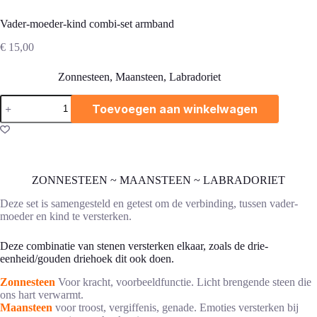
Vader-moeder-kind combi-set armband
€
15,00
Zonnesteen, Maansteen, Labradoriet
Vader-
Toevoegen aan winkelwagen
moeder-
kind
combi-
set
armband
aantal
ZONNESTEEN ~ MAANSTEEN ~ LABRADORIET
Deze set is samengesteld en getest om de verbinding, tussen vader-
moeder en kind te versterken.
Deze combinatie van stenen versterken elkaar, zoals de drie-
eenheid/gouden driehoek dit ook doen.
Zonnesteen
Voor kracht, voorbeeldfunctie. Licht brengende steen die
ons hart verwarmt.
Maansteen
voor troost, vergiffenis, genade. Emoties versterken bij