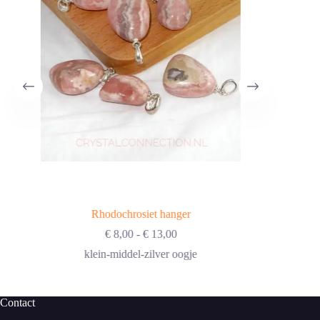
Rhodochrosiet hanger
Prijsklasse:
€
8,00
-
€
13,00
€ 8,00
klein-middel-zilver oogje
tot
€ 13,00
Contact