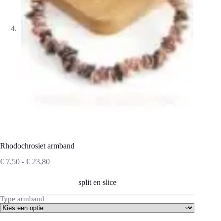
Rhodochrosiet armband
Prijsklasse:
€
7,50
-
€
23,80
€ 7,50
tot
split en slice
€ 23,80
Type armband