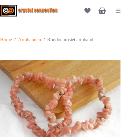
Ga
naar
Winkelwagen
de
inhoud
Home
/
Armbanden
/
Rhodochrosiet armband